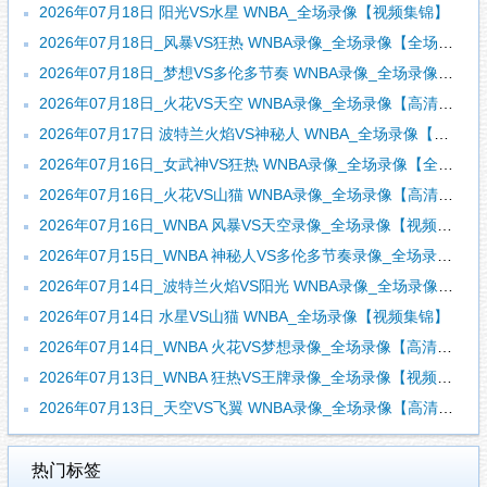
2026年07月18日 阳光VS水星 WNBA_全场录像【视频集锦】
2026年07月18日_风暴VS狂热 WNBA录像_全场录像【全场回放】
2026年07月18日_梦想VS多伦多节奏 WNBA录像_全场录像【全场回放】
2026年07月18日_火花VS天空 WNBA录像_全场录像【高清回放】
2026年07月17日 波特兰火焰VS神秘人 WNBA_全场录像【视频集锦】
2026年07月16日_女武神VS狂热 WNBA录像_全场录像【全场回放】
2026年07月16日_火花VS山猫 WNBA录像_全场录像【高清回放】
2026年07月16日_WNBA 风暴VS天空录像_全场录像【视频集锦】
2026年07月15日_WNBA 神秘人VS多伦多节奏录像_全场录像【视频集锦】
2026年07月14日_波特兰火焰VS阳光 WNBA录像_全场录像【全场回放】
2026年07月14日 水星VS山猫 WNBA_全场录像【视频集锦】
2026年07月14日_WNBA 火花VS梦想录像_全场录像【高清回放】
2026年07月13日_WNBA 狂热VS王牌录像_全场录像【视频集锦】
2026年07月13日_天空VS飞翼 WNBA录像_全场录像【高清回放】
热门标签