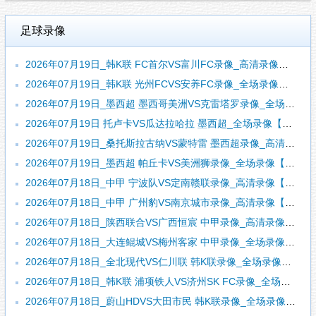
足球录像
2026年07月19日_韩K联 FC首尔VS富川FC录像_高清录像【全场回放】
2026年07月19日_韩K联 光州FCVS安养FC录像_全场录像【高清回放】
2026年07月19日_墨西超 墨西哥美洲VS克雷塔罗录像_全场录像【全场回放】
2026年07月19日 托卢卡VS瓜达拉哈拉 墨西超_全场录像【视频集锦】
2026年07月19日_桑托斯拉古纳VS蒙特雷 墨西超录像_高清录像【全场回放】
2026年07月19日_墨西超 帕丘卡VS美洲狮录像_全场录像【高清回放】
2026年07月18日_中甲 宁波队VS定南赣联录像_高清录像【全场回放】
2026年07月18日_中甲 广州豹VS南京城市录像_高清录像【全场回放】
2026年07月18日_陕西联合VS广西恒宸 中甲录像_高清录像【全场回放】
2026年07月18日_大连鲲城VS梅州客家 中甲录像_全场录像【全场回放】
2026年07月18日_全北现代VS仁川联 韩K联录像_全场录像【视频集锦】
2026年07月18日_韩K联 浦项铁人VS济州SK FC录像_全场录像【全场回放】
2026年07月18日_蔚山HDVS大田市民 韩K联录像_全场录像【全场回放】