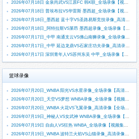
2026年07月18日 金泉尚武VS江原FC 韩K联_全场录像【视频集锦】
2026年07月18日 普埃布拉VS华雷斯 墨西超_全场录像【视频集锦】
2026年07月18日_墨西超 蓝十字VS圣路易斯竞技录像_高清录像【全场回放】
2026年07月18日_阿特拉斯VS莱昂 墨西超录像_全场录像【高清回放】
2026年07月17日_中甲 南通支云VS佛山南狮录像_全场录像【全场回放】
2026年07月17日_中甲 延边龙鼎VS石家庄功夫录像_高清录像【全场回放】
2026年07月17日 深圳青年人VS苏州东吴 中甲_全场录像【全场回放】
篮球录像
2026年07月20日_WNBA 阳光VS水星录像_全场录像【高清回放】
2026年07月20日_天空VS梦想 WNBA录像_全场录像【视频集锦】
2026年07月20日_WNBA 火花VS飞翼录像_高清录像【全场回放】
2026年07月19日_神秘人VS女武神 WNBA录像_全场录像【视频集锦】
2026年07月19日 自由人VS狂热 WNBA_全场录像【视频集锦】
2026年07月19日_WNBA 波特兰火焰VS山猫录像_高清录像【全场回放】