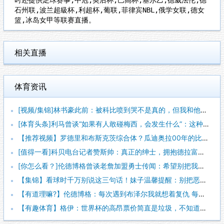
石州联,波兰超級杯,利超杯,葡联,菲律宾NBL,俄学女联,德女
篮,冰岛女甲等联赛直播。
相关直播
体育资讯
[视频/集锦]林书豪此前：被科比喷到哭不是真的，但我和他曾五
[体育头条]利马曾谈“如果有人敢碰梅西，会发生什么”：这种凝
【推荐视频】罗德里和布斯克茨综合体？瓜迪奥拉00年的比赛风格
[值得一看]科贝电台记者赞斯帅：真正的绅士，拥抱德拉富恩特+
[你怎么看？]伦德博格曾谈老詹加盟勇士传闻：希望别把我交易了
【集锦】看球时千万别说这三句话！妹子温馨提醒：别把恶趣味当成
【有道理嘛?】伦德博格：每次遇到布泽尔我就想着复仇 每次裁判
【有趣体育】格伊：世界杯的高昂票价简直是垃圾，不知道国际足联