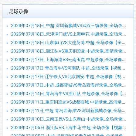
足球录像
2026年07月18日_中超 深圳新鹏城VS武汉三镇录像_全场录像【视频集锦】
2026年07月18日_天津津门虎VS上海申花 中超录像_全场录像【高清回放】
2026年07月18日 山东泰山VS大连英博 中超_全场录像【全场回放】
2026年07月18日_浙江队VS重庆铜梁龙 中超录像_高清录像【全场回放】
2026年07月17日_上海海港VS云南玉昆 中超录像_全场录像【高清回放】
2026年07月17日 青岛海牛VS河南队 中超_全场录像【视频集锦】
2026年07月17日 辽宁铁人VS北京国安 中超_全场录像【视频集锦】
2026年07月17日_中超 成都蓉城VS青岛西海岸录像_全场录像【视频集锦】
2026年07月14日_青岛海牛VS浙江队 中超录像_全场录像【全场回放】
2026年07月11日_重庆铜梁龙VS成都蓉城 中超录像_高清录像【全场回放】
2026年07月11日_中超 青岛西海岸VS深圳新鹏城录像_全场录像【全场回放】
2026年07月10日_云南玉昆VS山东泰山 中超录像_全场录像【高清回放】
2026年07月05日 浙江队VS上海申花 中超_全场录像【视频集锦】
2026年07月05日_中超 成都蓉城VS青岛海牛录像_全场录像【全场回放】