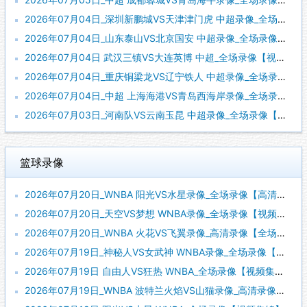
2026年07月04日_深圳新鹏城VS天津津门虎 中超录像_全场录像【高清回放】
2026年07月04日_山东泰山VS北京国安 中超录像_全场录像【视频集锦】
2026年07月04日 武汉三镇VS大连英博 中超_全场录像【视频集锦】
2026年07月04日_重庆铜梁龙VS辽宁铁人 中超录像_全场录像【视频集锦】
2026年07月04日_中超 上海海港VS青岛西海岸录像_全场录像【全场回放】
2026年07月03日_河南队VS云南玉昆 中超录像_全场录像【全场回放】
篮球录像
2026年07月20日_WNBA 阳光VS水星录像_全场录像【高清回放】
2026年07月20日_天空VS梦想 WNBA录像_全场录像【视频集锦】
2026年07月20日_WNBA 火花VS飞翼录像_高清录像【全场回放】
2026年07月19日_神秘人VS女武神 WNBA录像_全场录像【视频集锦】
2026年07月19日 自由人VS狂热 WNBA_全场录像【视频集锦】
2026年07月19日_WNBA 波特兰火焰VS山猫录像_高清录像【全场回放】