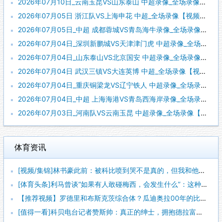
2026年07月10日_云南玉昆VS山东泰山 中超录像_全场录像【高清回放】
2026年07月05日 浙江队VS上海申花 中超_全场录像【视频集锦】
2026年07月05日_中超 成都蓉城VS青岛海牛录像_全场录像【全场回放】
2026年07月04日_深圳新鹏城VS天津津门虎 中超录像_全场录像【高清回放】
2026年07月04日_山东泰山VS北京国安 中超录像_全场录像【视频集锦】
2026年07月04日 武汉三镇VS大连英博 中超_全场录像【视频集锦】
2026年07月04日_重庆铜梁龙VS辽宁铁人 中超录像_全场录像【视频集锦】
2026年07月04日_中超 上海海港VS青岛西海岸录像_全场录像【全场回放】
2026年07月03日_河南队VS云南玉昆 中超录像_全场录像【全场回放】
体育资讯
[视频/集锦]林书豪此前：被科比喷到哭不是真的，但我和他曾五
[体育头条]利马曾谈“如果有人敢碰梅西，会发生什么”：这种凝
【推荐视频】罗德里和布斯克茨综合体？瓜迪奥拉00年的比赛风格
[值得一看]科贝电台记者赞斯帅：真正的绅士，拥抱德拉富恩特+