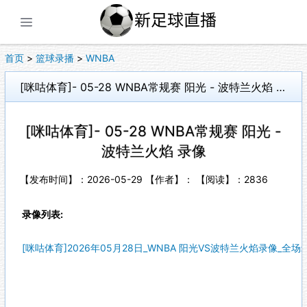
展开菜单
首页
>
篮球录播
>
WNBA
[咪咕体育]- 05-28 WNBA常规赛 阳光 - 波特兰火焰 录像
[咪咕体育]- 05-28 WNBA常规赛 阳光 -
波特兰火焰 录像
【发布时间】：2026-05-29 【作者】： 【阅读】：
2836
录像列表:
[咪咕体育]2026年05月28日_WNBA 阳光VS波特兰火焰录像_全