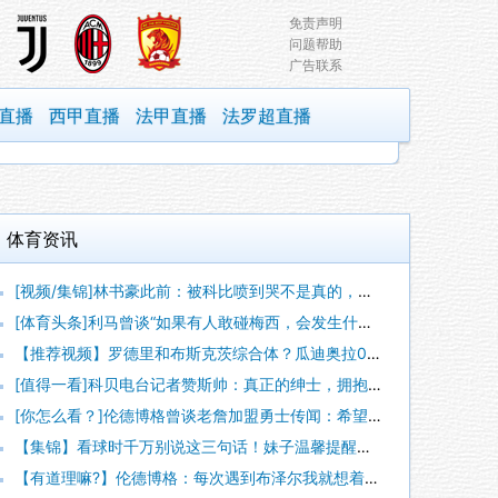
免责声明
问题帮助
广告联系
直播
西甲直播
法甲直播
法罗超直播
体育资讯
[视频/集锦]林书豪此前：被科比喷到哭不是真的，但我和他曾五
[体育头条]利马曾谈“如果有人敢碰梅西，会发生什么”：这种凝
【推荐视频】罗德里和布斯克茨综合体？瓜迪奥拉00年的比赛风格
[值得一看]科贝电台记者赞斯帅：真正的绅士，拥抱德拉富恩特+
[你怎么看？]伦德博格曾谈老詹加盟勇士传闻：希望别把我交易了
【集锦】看球时千万别说这三句话！妹子温馨提醒：别把恶趣味当成
【有道理嘛?】伦德博格：每次遇到布泽尔我就想着复仇 每次裁判