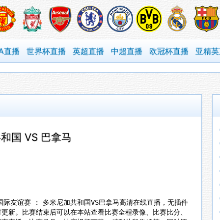
BA直播
世界杯直播
英超直播
中超直播
欧冠杯直播
亚精英
和国 VS 巴拿马
5分，国际友谊赛 : 多米尼加共和国VS巴拿马高清在线直播，无插件
时更新。比赛结束后可以在本站查看比赛全程录像、比赛比分、