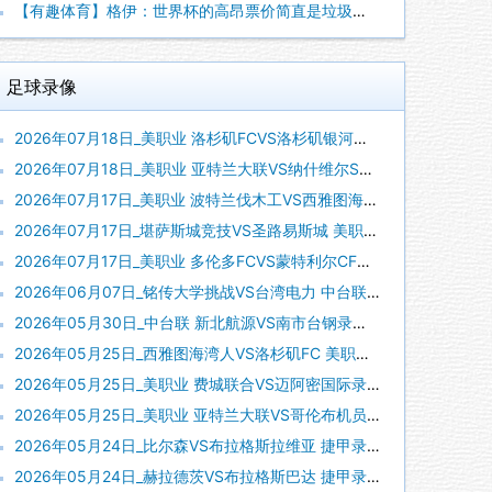
【有趣体育】格伊：世界杯的高昂票价简直是垃圾，不知道国际足联
足球录像
2026年07月18日_美职业 洛杉矶FCVS洛杉矶银河录像_全场录像【全场回放】
2026年07月18日_美职业 亚特兰大联VS纳什维尔SC录像_全场录像【全场回放】
2026年07月17日_美职业 波特兰伐木工VS西雅图海湾人录像_全场录像【视频集锦】
2026年07月17日_堪萨斯城竞技VS圣路易斯城 美职业录像_全场录像【视频集锦】
2026年07月17日_美职业 多伦多FCVS蒙特利尔CF录像_全场录像【视频集锦】
2026年06月07日_铭传大学挑战VS台湾电力 中台联录像_全场录像【全场回放】
2026年05月30日_中台联 新北航源VS南市台钢录像_高清录像【全场回放】
2026年05月25日_西雅图海湾人VS洛杉矶FC 美职业录像_全场录像【全场回放】
2026年05月25日_美职业 费城联合VS迈阿密国际录像_全场录像【全场回放】
2026年05月25日_美职业 亚特兰大联VS哥伦布机员录像_全场录像【高清回放】
2026年05月24日_比尔森VS布拉格斯拉维亚 捷甲录像_全场录像【视频集锦】
2026年05月24日_赫拉德茨VS布拉格斯巴达 捷甲录像_全场录像【视频集锦】