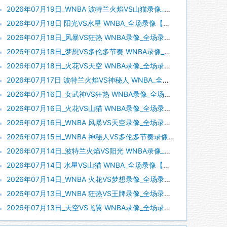
2026年07月19日_WNBA 波特兰火焰VS山猫录像_高清录像【全场回放】
2026年07月18日 阳光VS水星 WNBA_全场录像【视频集锦】
2026年07月18日_风暴VS狂热 WNBA录像_全场录像【全场回放】
2026年07月18日_梦想VS多伦多节奏 WNBA录像_全场录像【全场回放】
2026年07月18日_火花VS天空 WNBA录像_全场录像【高清回放】
2026年07月17日 波特兰火焰VS神秘人 WNBA_全场录像【视频集锦】
2026年07月16日_女武神VS狂热 WNBA录像_全场录像【全场回放】
2026年07月16日_火花VS山猫 WNBA录像_全场录像【高清回放】
2026年07月16日_WNBA 风暴VS天空录像_全场录像【视频集锦】
2026年07月15日_WNBA 神秘人VS多伦多节奏录像_全场录像【视频集锦】
2026年07月14日_波特兰火焰VS阳光 WNBA录像_全场录像【全场回放】
2026年07月14日 水星VS山猫 WNBA_全场录像【视频集锦】
2026年07月14日_WNBA 火花VS梦想录像_全场录像【高清回放】
2026年07月13日_WNBA 狂热VS王牌录像_全场录像【视频集锦】
2026年07月13日_天空VS飞翼 WNBA录像_全场录像【高清回放】