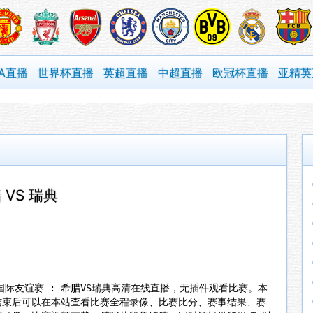
BA直播
世界杯直播
英超直播
中超直播
欧冠杯直播
亚精英
 VS 瑞典
0分，国际友谊赛 : 希腊VS瑞典高清在线直播，无插件观看比赛。本
结束后可以在本站查看比赛全程录像、比赛比分、赛事结果、赛