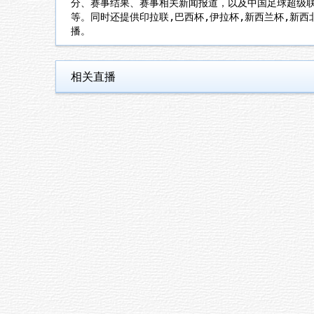
分、赛事结果、赛事相关新闻报道，以及中国足球超级
等。同时还提供印拉联,巴西杯,伊拉杯,新西兰杯,新西北
播。
相关直播