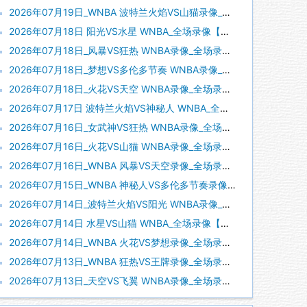
2026年07月19日_WNBA 波特兰火焰VS山猫录像_高清录像【全场回放】
2026年07月18日 阳光VS水星 WNBA_全场录像【视频集锦】
2026年07月18日_风暴VS狂热 WNBA录像_全场录像【全场回放】
2026年07月18日_梦想VS多伦多节奏 WNBA录像_全场录像【全场回放】
2026年07月18日_火花VS天空 WNBA录像_全场录像【高清回放】
2026年07月17日 波特兰火焰VS神秘人 WNBA_全场录像【视频集锦】
2026年07月16日_女武神VS狂热 WNBA录像_全场录像【全场回放】
2026年07月16日_火花VS山猫 WNBA录像_全场录像【高清回放】
2026年07月16日_WNBA 风暴VS天空录像_全场录像【视频集锦】
2026年07月15日_WNBA 神秘人VS多伦多节奏录像_全场录像【视频集锦】
2026年07月14日_波特兰火焰VS阳光 WNBA录像_全场录像【全场回放】
2026年07月14日 水星VS山猫 WNBA_全场录像【视频集锦】
2026年07月14日_WNBA 火花VS梦想录像_全场录像【高清回放】
2026年07月13日_WNBA 狂热VS王牌录像_全场录像【视频集锦】
2026年07月13日_天空VS飞翼 WNBA录像_全场录像【高清回放】