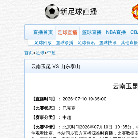
直播首页
篮球直播
NBA直播
C
足球直播
足球回放
篮球录播
足球资讯
篮球快讯
其他直播
首页
>
足球
>
中超
云南玉昆 VS 山东泰山
云南玉昆
【直播时间】：
2026-07-10 19:35:00
【比赛状态】：
已完赛
【赛事分类】：
中超
【比赛详情】：
北京时间2026年07月10日 19:3
件观看比赛。本站同步官方直播源准时直播，比赛数据