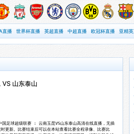
BA直播
世界杯直播
英超直播
中超直播
欧冠杯直播
亚精英
 VS 山东泰山
5分，中国足球超级联赛 : 云南玉昆VS山东泰山高清在线直播，无插
实时更新。比赛结束后可以在本站查看比赛全程录像、比赛比