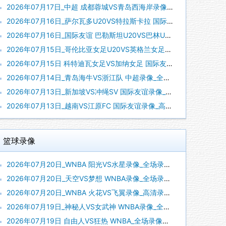
2026年07月17日_中超 成都蓉城VS青岛西海岸录像_全场录像【视频集锦】
2026年07月16日_萨尔瓦多U20VS特拉斯卡拉 国际友谊录像_全场录像【全场回放】
2026年07月16日_国际友谊 巴勒斯坦U20VS巴林U20录像_全场录像【高清回放】
2026年07月15日_哥伦比亚女足U20VS英格兰女足U20 国际友谊录像_全场录像【视频集锦】
2026年07月15日 科特迪瓦女足VS加纳女足 国际友谊_全场录像【视频集锦】
2026年07月14日_青岛海牛VS浙江队 中超录像_全场录像【全场回放】
2026年07月13日_新加坡VS冲绳SV 国际友谊录像_高清录像【全场回放】
2026年07月13日_越南VS江原FC 国际友谊录像_高清录像【全场回放】
篮球录像
2026年07月20日_WNBA 阳光VS水星录像_全场录像【高清回放】
2026年07月20日_天空VS梦想 WNBA录像_全场录像【视频集锦】
2026年07月20日_WNBA 火花VS飞翼录像_高清录像【全场回放】
2026年07月19日_神秘人VS女武神 WNBA录像_全场录像【视频集锦】
2026年07月19日 自由人VS狂热 WNBA_全场录像【视频集锦】