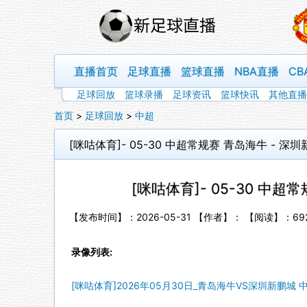
直播首页
足球直播
篮球直播
NBA直播
CB
足球回放
篮球录播
足球资讯
篮球快讯
其他直播
首页
>
足球回放
>
中超
[咪咕体育]- 05-30 中超常规赛 青岛海牛 - 深
[咪咕体育]- 05-30 中超
【发布时间】：2026-05-31 【作者】： 【阅读】：
69
录像列表:
[咪咕体育]2026年05月30日_青岛海牛VS深圳新鹏城