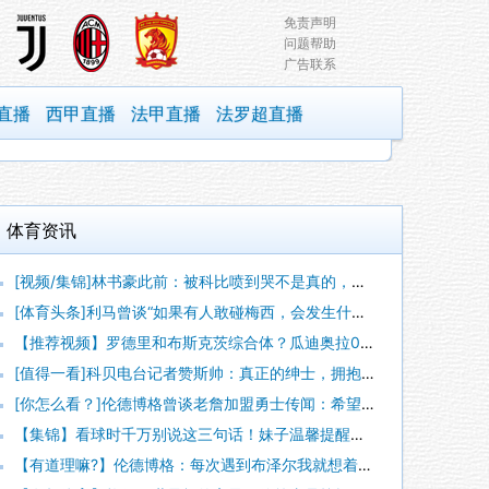
免责声明
问题帮助
广告联系
直播
西甲直播
法甲直播
法罗超直播
体育资讯
[视频/集锦]林书豪此前：被科比喷到哭不是真的，但我和他曾五
[体育头条]利马曾谈“如果有人敢碰梅西，会发生什么”：这种凝
【推荐视频】罗德里和布斯克茨综合体？瓜迪奥拉00年的比赛风格
[值得一看]科贝电台记者赞斯帅：真正的绅士，拥抱德拉富恩特+
[你怎么看？]伦德博格曾谈老詹加盟勇士传闻：希望别把我交易了
【集锦】看球时千万别说这三句话！妹子温馨提醒：别把恶趣味当成
【有道理嘛?】伦德博格：每次遇到布泽尔我就想着复仇 每次裁判