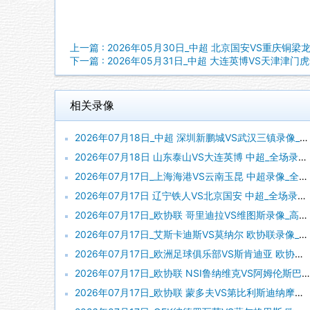
上一篇 : 2026年05月30日_中超 北京国安VS重庆铜梁
下一篇 : 2026年05月31日_中超 大连英博VS天津津门
相关录像
2026年07月18日_中超 深圳新鹏城VS武汉三镇录像_全场录像【视频集锦】
2026年07月18日 山东泰山VS大连英博 中超_全场录像【全场回放】
2026年07月17日_上海海港VS云南玉昆 中超录像_全场录像【高清回放】
2026年07月17日 辽宁铁人VS北京国安 中超_全场录像【视频集锦】
2026年07月17日_欧协联 哥里迪拉VS维图斯录像_高清录像【全场回放】
2026年07月17日_艾斯卡迪斯VS莫纳尔 欧协联录像_高清录像【全场回放】
2026年07月17日_欧洲足球俱乐部VS斯肯迪亚 欧协联录像_高清录像【全场回放】
2026年07月17日_欧协联 NSI鲁纳维克VS阿姆伦斯巴达录像_全场录像【视频集锦】
2026年07月17日_欧协联 蒙多夫VS第比利斯迪纳摩录像_全场录像【高清回放】