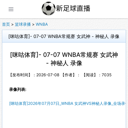
展开菜单
首页
>
篮球录播
>
WNBA
[咪咕体育]- 07-07 WNBA常规赛 女武神 - 神秘人 录像
[咪咕体育]- 07-07 WNBA常规赛 女武神
- 神秘人 录像
【发布时间】：2026-07-08 【作者】： 【阅读】：
7035
录像列表:
[咪咕体育]2026年07月07日_WNBA 女武神VS神秘人录像_全场