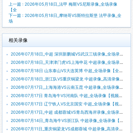
上一篇 : 2026年05月18日_法甲 梅斯VS尼斯录像_全场录像
【全
下一篇 : 2026年05月18日_摩纳哥VS斯特拉斯堡 法甲录像_全
场
相关录像
2026年07月18日_中超 深圳新鹏城VS武汉三镇录像_全场录像【视频集锦】
2026年07月18日_天津津门虎VS上海申花 中超录像_全场录像【高清回放】
2026年07月18日 山东泰山VS大连英博 中超_全场录像【全场回放】
2026年07月18日_浙江队VS重庆铜梁龙 中超录像_高清录像【全场回放】
2026年07月17日_上海海港VS云南玉昆 中超录像_全场录像【高清回放】
2026年07月17日 青岛海牛VS河南队 中超_全场录像【视频集锦】
2026年07月17日 辽宁铁人VS北京国安 中超_全场录像【视频集锦】
2026年07月17日_中超 成都蓉城VS青岛西海岸录像_全场录像【视频集锦】
2026年07月14日_青岛海牛VS浙江队 中超录像_全场录像【全场回放】
2026年07月11日_重庆铜梁龙VS成都蓉城 中超录像_高清录像【全场回放】