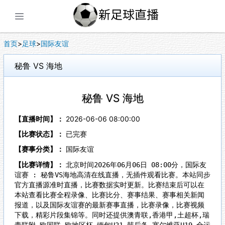
展开菜单
首页
>
足球
>
国际友谊
秘鲁 VS 海地
秘鲁 VS 海地
【直播时间】：
2026-06-06 08:00:00
【比赛状态】：
已完赛
【赛事分类】：
国际友谊
【比赛详情】：
北京时间2026年06月06日 08:00分，国际友
谊赛 : 秘鲁VS海地高清在线直播，无插件观看比赛。本站同步
官方直播源准时直播，比赛数据实时更新。比赛结束后可以在
本站查看比赛全程录像、比赛比分、赛事结果、赛事相关新闻
报道，以及国际友谊赛的最新赛事直播，比赛录像，比赛视频
下载，精彩片段集锦等。同时还提供澳青联,香港甲,土超杯,瑞
青联附,欧国联,欧地区杯,缅甸U21,韩后备,塞尔维亚U19,全运