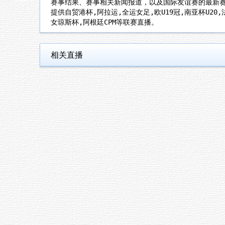
赛事结果、赛事相关新闻报道，以及国际友谊赛的最新
提供自贸港杯,阿拉运,全运女足,欧U19冠,南亚杯U20,
女琼斯杯,阿根廷CPM等联赛直播。
相关直播