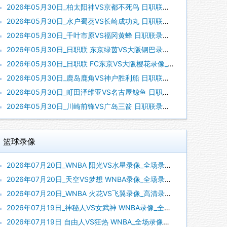
2026年05月30日_柏太阳神VS京都不死鸟 日职联录像_高清录像【全场回放】
2026年05月30日_水户蜀葵VS长崎成功丸 日职联录像_全场录像【高清回放】
2026年05月30日_千叶市原VS福冈黄蜂 日职联录像_全场录像【全场回放】
2026年05月30日_日职联 东京绿茵VS大阪钢巴录像_全场录像【高清回放】
2026年05月30日_日职联 FC东京VS大阪樱花录像_全场录像【高清回放】
2026年05月30日_鹿岛鹿角VS神户胜利船 日职联录像_全场录像【高清回放】
2026年05月30日_町田泽维亚VS名古屋鲸鱼 日职联录像_全场录像【全场回放】
2026年05月30日_川崎前锋VS广岛三箭 日职联录像_全场录像【高清回放】
篮球录像
2026年07月20日_WNBA 阳光VS水星录像_全场录像【高清回放】
2026年07月20日_天空VS梦想 WNBA录像_全场录像【视频集锦】
2026年07月20日_WNBA 火花VS飞翼录像_高清录像【全场回放】
2026年07月19日_神秘人VS女武神 WNBA录像_全场录像【视频集锦】
2026年07月19日 自由人VS狂热 WNBA_全场录像【视频集锦】