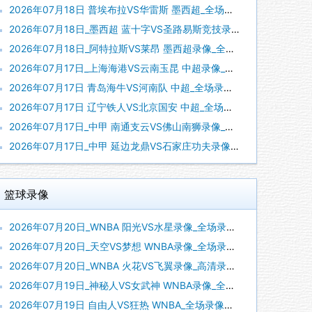
2026年07月18日 普埃布拉VS华雷斯 墨西超_全场录像【视频集锦】
2026年07月18日_墨西超 蓝十字VS圣路易斯竞技录像_高清录像【全场回放】
2026年07月18日_阿特拉斯VS莱昂 墨西超录像_全场录像【高清回放】
2026年07月17日_上海海港VS云南玉昆 中超录像_全场录像【高清回放】
2026年07月17日 青岛海牛VS河南队 中超_全场录像【视频集锦】
2026年07月17日 辽宁铁人VS北京国安 中超_全场录像【视频集锦】
2026年07月17日_中甲 南通支云VS佛山南狮录像_全场录像【全场回放】
2026年07月17日_中甲 延边龙鼎VS石家庄功夫录像_高清录像【全场回放】
篮球录像
2026年07月20日_WNBA 阳光VS水星录像_全场录像【高清回放】
2026年07月20日_天空VS梦想 WNBA录像_全场录像【视频集锦】
2026年07月20日_WNBA 火花VS飞翼录像_高清录像【全场回放】
2026年07月19日_神秘人VS女武神 WNBA录像_全场录像【视频集锦】
2026年07月19日 自由人VS狂热 WNBA_全场录像【视频集锦】