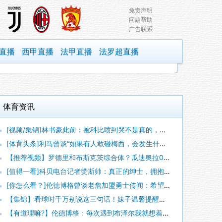
免责声明
问题帮助
广告联系
直播
西甲直播
法甲直播
法罗超直播
体育资讯
[视频/集锦]林书豪此前：被科比喷到哭不是真的，但我和他曾五
[体育头条]利马曾谈“如果有人敢碰梅西，会发生什么”：这种凝
【推荐视频】罗德里和布斯克茨综合体？瓜迪奥拉00年的比赛风格
[值得一看]科贝电台记者赞斯帅：真正的绅士，拥抱德拉富恩特+
[你怎么看？]伦德博格曾谈老詹加盟勇士传闻：希望别把我交易了
【集锦】看球时千万别说这三句话！妹子温馨提醒：别把恶趣味当成
【有道理嘛?】伦德博格：每次遇到布泽尔我就想着复仇 每次裁判