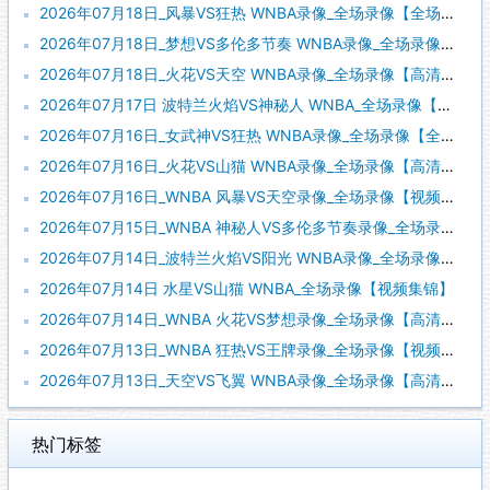
2026年07月18日_风暴VS狂热 WNBA录像_全场录像【全场回放】
2026年07月18日_梦想VS多伦多节奏 WNBA录像_全场录像【全场回放】
2026年07月18日_火花VS天空 WNBA录像_全场录像【高清回放】
2026年07月17日 波特兰火焰VS神秘人 WNBA_全场录像【视频集锦】
2026年07月16日_女武神VS狂热 WNBA录像_全场录像【全场回放】
2026年07月16日_火花VS山猫 WNBA录像_全场录像【高清回放】
2026年07月16日_WNBA 风暴VS天空录像_全场录像【视频集锦】
2026年07月15日_WNBA 神秘人VS多伦多节奏录像_全场录像【视频集锦】
2026年07月14日_波特兰火焰VS阳光 WNBA录像_全场录像【全场回放】
2026年07月14日 水星VS山猫 WNBA_全场录像【视频集锦】
2026年07月14日_WNBA 火花VS梦想录像_全场录像【高清回放】
2026年07月13日_WNBA 狂热VS王牌录像_全场录像【视频集锦】
2026年07月13日_天空VS飞翼 WNBA录像_全场录像【高清回放】
热门标签