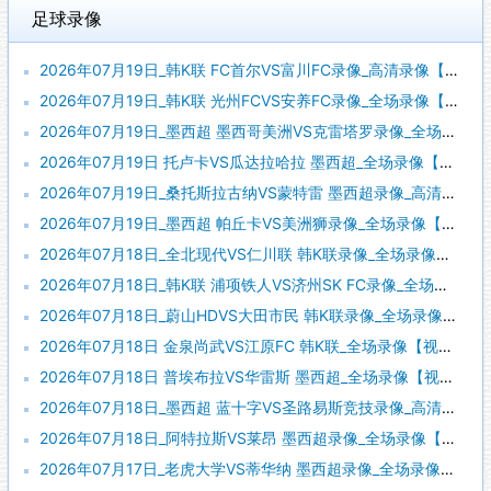
足球录像
2026年07月19日_韩K联 FC首尔VS富川FC录像_高清录像【全场回放】
2026年07月19日_韩K联 光州FCVS安养FC录像_全场录像【高清回放】
2026年07月19日_墨西超 墨西哥美洲VS克雷塔罗录像_全场录像【全场回放】
2026年07月19日 托卢卡VS瓜达拉哈拉 墨西超_全场录像【视频集锦】
2026年07月19日_桑托斯拉古纳VS蒙特雷 墨西超录像_高清录像【全场回放】
2026年07月19日_墨西超 帕丘卡VS美洲狮录像_全场录像【高清回放】
2026年07月18日_全北现代VS仁川联 韩K联录像_全场录像【视频集锦】
2026年07月18日_韩K联 浦项铁人VS济州SK FC录像_全场录像【全场回放】
2026年07月18日_蔚山HDVS大田市民 韩K联录像_全场录像【全场回放】
2026年07月18日 金泉尚武VS江原FC 韩K联_全场录像【视频集锦】
2026年07月18日 普埃布拉VS华雷斯 墨西超_全场录像【视频集锦】
2026年07月18日_墨西超 蓝十字VS圣路易斯竞技录像_高清录像【全场回放】
2026年07月18日_阿特拉斯VS莱昂 墨西超录像_全场录像【高清回放】
2026年07月17日_老虎大学VS蒂华纳 墨西超录像_全场录像【全场回放】