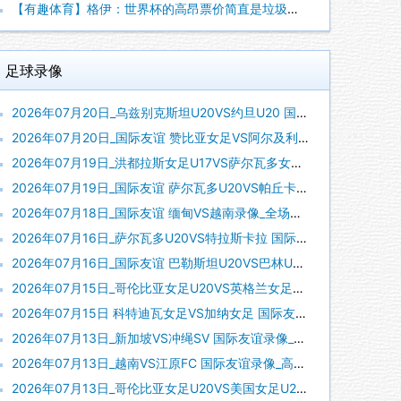
【有趣体育】格伊：世界杯的高昂票价简直是垃圾，不知道国际足联
足球录像
2026年07月20日_乌兹别克斯坦U20VS约旦U20 国际友谊录像_高清录像【全场回放】
2026年07月20日_国际友谊 赞比亚女足VS阿尔及利亚女足录像_全场录像【全场回放】
2026年07月19日_洪都拉斯女足U17VS萨尔瓦多女足U17 国际友谊录像_高清录像【全场回放】
2026年07月19日_国际友谊 萨尔瓦多U20VS帕丘卡U23录像_全场录像【全场回放】
2026年07月18日_国际友谊 缅甸VS越南录像_全场录像【全场回放】
2026年07月16日_萨尔瓦多U20VS特拉斯卡拉 国际友谊录像_全场录像【全场回放】
2026年07月16日_国际友谊 巴勒斯坦U20VS巴林U20录像_全场录像【高清回放】
2026年07月15日_哥伦比亚女足U20VS英格兰女足U20 国际友谊录像_全场录像【视频集锦】
2026年07月15日 科特迪瓦女足VS加纳女足 国际友谊_全场录像【视频集锦】
2026年07月13日_新加坡VS冲绳SV 国际友谊录像_高清录像【全场回放】
2026年07月13日_越南VS江原FC 国际友谊录像_高清录像【全场回放】
2026年07月13日_哥伦比亚女足U20VS美国女足U20 国际友谊录像_全场录像【高清回放】