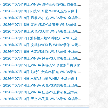
2026年07月19日_WNBA 波特兰火焰VS山猫录像_高清录像【全场回放】
2026年07月18日 阳光VS水星 WNBA_全场录像【视频集锦】
2026年07月18日_风暴VS狂热 WNBA录像_全场录像【全场回放】
2026年07月18日_梦想VS多伦多节奏 WNBA录像_全场录像【全场回放】
2026年07月18日_火花VS天空 WNBA录像_全场录像【高清回放】
2026年07月17日 波特兰火焰VS神秘人 WNBA_全场录像【视频集锦】
2026年07月16日_女武神VS狂热 WNBA录像_全场录像【全场回放】
2026年07月16日_火花VS山猫 WNBA录像_全场录像【高清回放】
2026年07月16日_WNBA 风暴VS天空录像_全场录像【视频集锦】
2026年07月15日_WNBA 神秘人VS多伦多节奏录像_全场录像【视频集锦】
2026年07月14日_波特兰火焰VS阳光 WNBA录像_全场录像【全场回放】
2026年07月14日 水星VS山猫 WNBA_全场录像【视频集锦】
2026年07月14日_WNBA 火花VS梦想录像_全场录像【高清回放】
2026年07月13日_WNBA 狂热VS王牌录像_全场录像【视频集锦】
2026年07月13日_天空VS飞翼 WNBA录像_全场录像【高清回放】