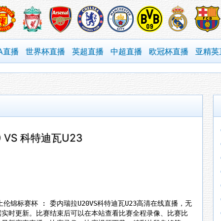
A直播
世界杯直播
英超直播
中超直播
欧冠杯直播
亚精英
 VS 科特迪瓦U23
分，土伦锦标赛杯 : 委内瑞拉U20VS科特迪瓦U23高清在线直播，无
据实时更新。比赛结束后可以在本站查看比赛全程录像、比赛比