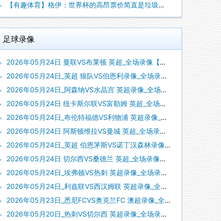
【有趣体育】格伊：世界杯的高昂票价简直是垃圾，不知道国际足联
足球录像
2026年05月24日 曼联VS布莱顿 英超_全场录像【视频集锦】
2026年05月24日_英超 狼队VS伯恩利录像_全场录像【高清回放】
2026年05月24日_阿森纳VS水晶宫 英超录像_全场录像【高清回放】
2026年05月24日 纽卡斯尔联VS富勒姆 英超_全场录像【全场回放】
2026年05月24日_布伦特福德VS利物浦 英超录像_全场录像【高清回放】
2026年05月24日 阿斯顿维拉VS曼城 英超_全场录像【全场回放】
2026年05月24日_英超 伯恩茅斯VS诺丁汉森林录像_全场录像【高清回放】
2026年05月24日 切尔西VS桑德兰 英超_全场录像【视频集锦】
2026年05月24日_埃弗顿VS热刺 英超录像_全场录像【高清回放】
2026年05月24日_利兹联VS西汉姆联 英超录像_全场录像【视频集锦】
2026年05月23日_悉尼FCVS奥克兰FC 澳超录像_全场录像【视频集锦】
2026年05月20日_热刺VS切尔西 英超录像_全场录像【全场回放】