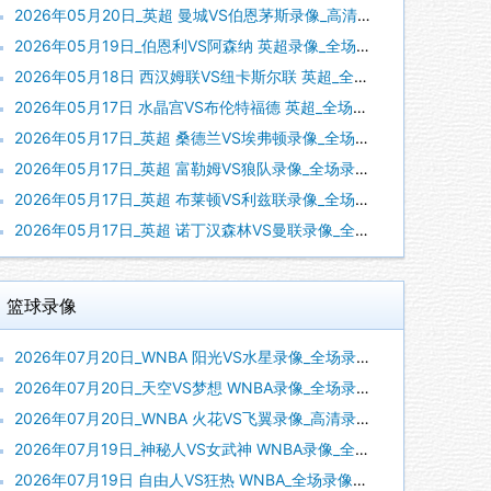
2026年05月20日_英超 曼城VS伯恩茅斯录像_高清录像【全场回放】
2026年05月19日_伯恩利VS阿森纳 英超录像_全场录像【高清回放】
2026年05月18日 西汉姆联VS纽卡斯尔联 英超_全场录像【视频集锦】
2026年05月17日 水晶宫VS布伦特福德 英超_全场录像【全场回放】
2026年05月17日_英超 桑德兰VS埃弗顿录像_全场录像【高清回放】
2026年05月17日_英超 富勒姆VS狼队录像_全场录像【高清回放】
2026年05月17日_英超 布莱顿VS利兹联录像_全场录像【高清回放】
2026年05月17日_英超 诺丁汉森林VS曼联录像_全场录像【视频集锦】
篮球录像
2026年07月20日_WNBA 阳光VS水星录像_全场录像【高清回放】
2026年07月20日_天空VS梦想 WNBA录像_全场录像【视频集锦】
2026年07月20日_WNBA 火花VS飞翼录像_高清录像【全场回放】
2026年07月19日_神秘人VS女武神 WNBA录像_全场录像【视频集锦】
2026年07月19日 自由人VS狂热 WNBA_全场录像【视频集锦】