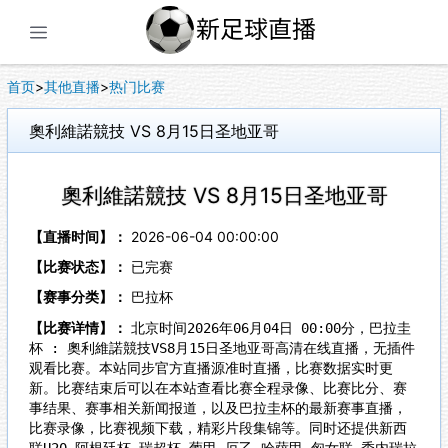
展开菜单
首页
>
其他直播
>
热门比赛
奧利維諾競技 VS 8月15日圣地亚哥
奧利維諾競技 VS 8月15日圣地亚哥
【直播时间】：
2026-06-04 00:00:00
【比赛状态】：
已完赛
【赛事分类】：
巴拉杯
【比赛详情】：
北京时间2026年06月04日 00:00分，巴拉圭
杯 : 奧利維諾競技VS8月15日圣地亚哥高清在线直播，无插件
观看比赛。本站同步官方直播源准时直播，比赛数据实时更
新。比赛结束后可以在本站查看比赛全程录像、比赛比分、赛
事结果、赛事相关新闻报道，以及巴拉圭杯的最新赛事直播，
比赛录像，比赛视频下载，精彩片段集锦等。同时还提供新西
联U20,阿根廷杯,瑞超杯,葡甲,厄乙,哈萨甲,匈女联,委内瑞拉