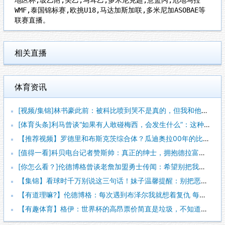
WMF,泰国锦标赛,欧挑U18,马达加斯加联,多米尼加ASOBAE等
联赛直播。
相关直播
体育资讯
[视频/集锦]林书豪此前：被科比喷到哭不是真的，但我和他曾五
[体育头条]利马曾谈“如果有人敢碰梅西，会发生什么”：这种凝
【推荐视频】罗德里和布斯克茨综合体？瓜迪奥拉00年的比赛风格
[值得一看]科贝电台记者赞斯帅：真正的绅士，拥抱德拉富恩特+
[你怎么看？]伦德博格曾谈老詹加盟勇士传闻：希望别把我交易了
【集锦】看球时千万别说这三句话！妹子温馨提醒：别把恶趣味当成
【有道理嘛?】伦德博格：每次遇到布泽尔我就想着复仇 每次裁判
【有趣体育】格伊：世界杯的高昂票价简直是垃圾，不知道国际足联