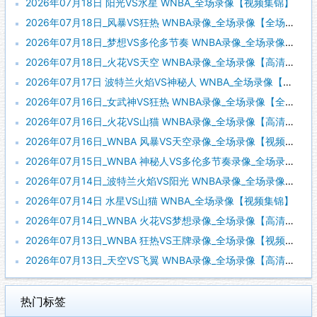
2026年07月18日 阳光VS水星 WNBA_全场录像【视频集锦】
2026年07月18日_风暴VS狂热 WNBA录像_全场录像【全场回放】
2026年07月18日_梦想VS多伦多节奏 WNBA录像_全场录像【全场回放】
2026年07月18日_火花VS天空 WNBA录像_全场录像【高清回放】
2026年07月17日 波特兰火焰VS神秘人 WNBA_全场录像【视频集锦】
2026年07月16日_女武神VS狂热 WNBA录像_全场录像【全场回放】
2026年07月16日_火花VS山猫 WNBA录像_全场录像【高清回放】
2026年07月16日_WNBA 风暴VS天空录像_全场录像【视频集锦】
2026年07月15日_WNBA 神秘人VS多伦多节奏录像_全场录像【视频集锦】
2026年07月14日_波特兰火焰VS阳光 WNBA录像_全场录像【全场回放】
2026年07月14日 水星VS山猫 WNBA_全场录像【视频集锦】
2026年07月14日_WNBA 火花VS梦想录像_全场录像【高清回放】
2026年07月13日_WNBA 狂热VS王牌录像_全场录像【视频集锦】
2026年07月13日_天空VS飞翼 WNBA录像_全场录像【高清回放】
热门标签