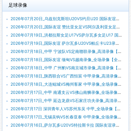
足球录像
2026年07月20日_乌兹别克斯坦U20VS约旦U20 国际友谊录像_高清录像【全场回放】
2026年07月20日_国际友谊 赞比亚女足VS阿尔及利亚女足录像_全场录像【全场回放】
2026年07月19日_洪都拉斯女足U17VS萨尔瓦多女足U17 国际友谊录像_高清录像【全场回放】
2026年07月19日_国际友谊 萨尔瓦多U20VS帕丘卡U23录像_全场录像【全场回放】
2026年07月18日_中甲 宁波队VS定南赣联录像_高清录像【全场回放】
2026年07月18日_国际友谊 缅甸VS越南录像_全场录像【全场回放】
2026年07月18日_中甲 广州豹VS南京城市录像_高清录像【全场回放】
2026年07月18日_陕西联合VS广西恒宸 中甲录像_高清录像【全场回放】
2026年07月18日_大连鲲城VS梅州客家 中甲录像_全场录像【全场回放】
2026年07月17日_中甲 南通支云VS佛山南狮录像_全场录像【全场回放】
2026年07月17日_中甲 延边龙鼎VS石家庄功夫录像_高清录像【全场回放】
2026年07月17日 深圳青年人VS苏州东吴 中甲_全场录像【全场回放】
2026年07月17日_无锡吴钩VS长春亚泰 中甲录像_全场录像【视频集锦】
2026年07月16日_萨尔瓦多U20VS特拉斯卡拉 国际友谊录像_全场录像【全场回放】