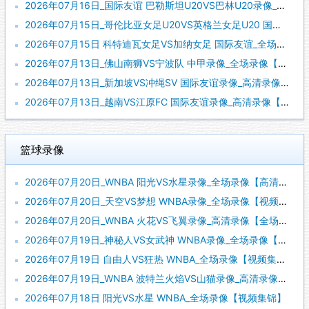
2026年07月16日_国际友谊 巴勒斯坦U20VS巴林U20录像_全场录像【高清回放】
2026年07月15日_哥伦比亚女足U20VS英格兰女足U20 国际友谊录像_全场录像【视频集锦】
2026年07月15日 科特迪瓦女足VS加纳女足 国际友谊_全场录像【视频集锦】
2026年07月13日_佛山南狮VS宁波队 中甲录像_全场录像【视频集锦】
2026年07月13日_新加坡VS冲绳SV 国际友谊录像_高清录像【全场回放】
2026年07月13日_越南VS江原FC 国际友谊录像_高清录像【全场回放】
篮球录像
2026年07月20日_WNBA 阳光VS水星录像_全场录像【高清回放】
2026年07月20日_天空VS梦想 WNBA录像_全场录像【视频集锦】
2026年07月20日_WNBA 火花VS飞翼录像_高清录像【全场回放】
2026年07月19日_神秘人VS女武神 WNBA录像_全场录像【视频集锦】
2026年07月19日 自由人VS狂热 WNBA_全场录像【视频集锦】
2026年07月19日_WNBA 波特兰火焰VS山猫录像_高清录像【全场回放】
2026年07月18日 阳光VS水星 WNBA_全场录像【视频集锦】