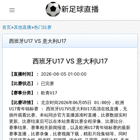
展开菜单
首页
>
其他直播
>
热门比赛
西班牙U17 VS 意大利U17
西班牙U17 VS 意大利U17
【直播时间】：
2026-06-05 01:00:00
【比赛状态】：
已完赛
【赛事分类】：
欧青U17
【比赛详情】：
北京时间2026年06月05日 01:00分，欧洲
U17青年锦标赛 : 西班牙U17VS意大利U17高清在线直播，无
插件观看比赛。本站同步官方直播源准时直播，比赛数据实时
更新。比赛结束后可以在本站查看比赛全程录像、比赛比分、
赛事结果、赛事相关新闻报道，以及欧洲U17青年锦标赛的最新
赛事直播，比赛录像，比赛视频下载，精彩片段集锦等。同时
还提供英女杯,巴皮联,印班甲,波女杯,马里甲,卢旺达杯,多米