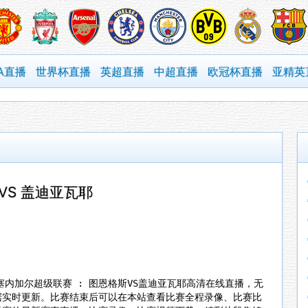
A直播
世界杯直播
英超直播
中超直播
欧冠杯直播
亚精英
VS 盖迪亚瓦耶
0分，塞内加尔超级联赛 : 图恩格斯VS盖迪亚瓦耶高清在线直播，无
据实时更新。比赛结束后可以在本站查看比赛全程录像、比赛比