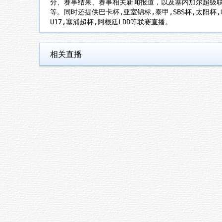
分、赛事结果、赛事相关新闻报道，以及塞内加尔超级
等。同时还提供巴卡杯,亚室锦标,泰甲,SBS杯,太阳杯,
U17,塞浦超杯,阿根廷LDD等联赛直播。
相关直播