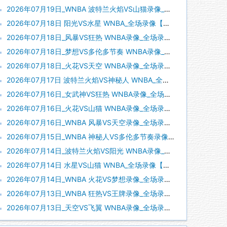
2026年07月19日_WNBA 波特兰火焰VS山猫录像_高清录像【全场回放】
2026年07月18日 阳光VS水星 WNBA_全场录像【视频集锦】
2026年07月18日_风暴VS狂热 WNBA录像_全场录像【全场回放】
2026年07月18日_梦想VS多伦多节奏 WNBA录像_全场录像【全场回放】
2026年07月18日_火花VS天空 WNBA录像_全场录像【高清回放】
2026年07月17日 波特兰火焰VS神秘人 WNBA_全场录像【视频集锦】
2026年07月16日_女武神VS狂热 WNBA录像_全场录像【全场回放】
2026年07月16日_火花VS山猫 WNBA录像_全场录像【高清回放】
2026年07月16日_WNBA 风暴VS天空录像_全场录像【视频集锦】
2026年07月15日_WNBA 神秘人VS多伦多节奏录像_全场录像【视频集锦】
2026年07月14日_波特兰火焰VS阳光 WNBA录像_全场录像【全场回放】
2026年07月14日 水星VS山猫 WNBA_全场录像【视频集锦】
2026年07月14日_WNBA 火花VS梦想录像_全场录像【高清回放】
2026年07月13日_WNBA 狂热VS王牌录像_全场录像【视频集锦】
2026年07月13日_天空VS飞翼 WNBA录像_全场录像【高清回放】