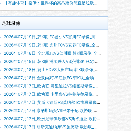
【有趣体育】格伊：世界杯的高昂票价简直是垃圾，不知道国际足联
足球录像
2026年07月19日_韩K联 FC首尔VS富川FC录像_高清录像【全场回放】
2026年07月19日_韩K联 光州FCVS安养FC录像_全场录像【高清回放】
2026年07月18日_全北现代VS仁川联 韩K联录像_全场录像【视频集锦】
2026年07月18日_韩K联 浦项铁人VS济州SK FC录像_全场录像【全场回放】
2026年07月18日_蔚山HDVS大田市民 韩K联录像_全场录像【全场回放】
2026年07月18日 金泉尚武VS江原FC 韩K联_全场录像【视频集锦】
2026年07月17日_欧协联 哥里迪拉VS维图斯录像_高清录像【全场回放】
2026年07月17日_欧协联 卡里鲁VS林菲尔德录像_全场录像【高清回放】
2026年07月17日_艾斯卡迪斯VS莫纳尔 欧协联录像_高清录像【全场回放】
2026年07月17日 康纳斯码头VS巴尔干尼 欧协联_全场录像【全场回放】
2026年07月17日_欧洲足球俱乐部VS斯肯迪亚 欧协联录像_高清录像【全场回放】
2026年07月17日 明斯克迪纳摩VS施历斯 欧协联_全场录像【视频集锦】