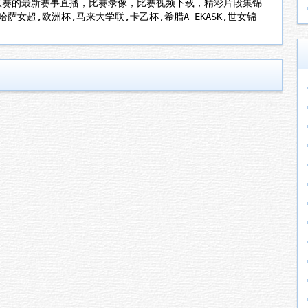
联赛的最新赛事直播，比赛录像，比赛视频下载，精彩片段集锦
哈萨女超,欧洲杯,马来大学联,卡乙杯,希腊A EKASK,世女锦