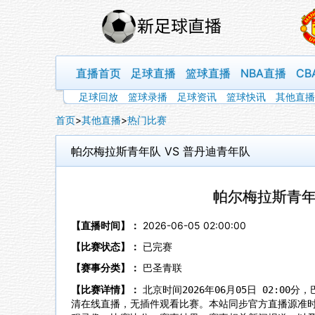
直播首页
足球直播
篮球直播
NBA直播
CB
足球回放
篮球录播
足球资讯
篮球快讯
其他直播
首页
>
其他直播
>
热门比赛
帕尔梅拉斯青年队 VS 普丹迪青年队
帕尔梅拉斯青年
【直播时间】：
2026-06-05 02:00:00
【比赛状态】：
已完赛
【赛事分类】：
巴圣青联
【比赛详情】：
北京时间2026年06月05日 02:0
清在线直播，无插件观看比赛。本站同步官方直播源准