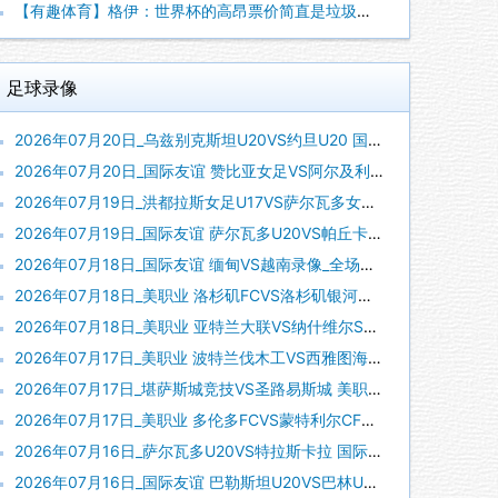
【有趣体育】格伊：世界杯的高昂票价简直是垃圾，不知道国际足联
足球录像
2026年07月20日_乌兹别克斯坦U20VS约旦U20 国际友谊录像_高清录像【全场回放】
2026年07月20日_国际友谊 赞比亚女足VS阿尔及利亚女足录像_全场录像【全场回放】
2026年07月19日_洪都拉斯女足U17VS萨尔瓦多女足U17 国际友谊录像_高清录像【全场回放】
2026年07月19日_国际友谊 萨尔瓦多U20VS帕丘卡U23录像_全场录像【全场回放】
2026年07月18日_国际友谊 缅甸VS越南录像_全场录像【全场回放】
2026年07月18日_美职业 洛杉矶FCVS洛杉矶银河录像_全场录像【全场回放】
2026年07月18日_美职业 亚特兰大联VS纳什维尔SC录像_全场录像【全场回放】
2026年07月17日_美职业 波特兰伐木工VS西雅图海湾人录像_全场录像【视频集锦】
2026年07月17日_堪萨斯城竞技VS圣路易斯城 美职业录像_全场录像【视频集锦】
2026年07月17日_美职业 多伦多FCVS蒙特利尔CF录像_全场录像【视频集锦】
2026年07月16日_萨尔瓦多U20VS特拉斯卡拉 国际友谊录像_全场录像【全场回放】
2026年07月16日_国际友谊 巴勒斯坦U20VS巴林U20录像_全场录像【高清回放】