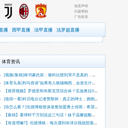
免责声明
问题帮助
广告联系
直播
西甲直播
法甲直播
法罗超直播
体育资讯
[视频/集锦]林书豪此前：被科比喷到哭不是真的，但我和他曾五
[体育头条]利马曾谈“如果有人敢碰梅西，会发生什么”：这种凝
【推荐视频】罗德里和布斯克茨综合体？瓜迪奥拉00年的比赛风格
[值得一看]科贝电台记者赞斯帅：真正的绅士，拥抱德拉富恩特+
[你怎么看？]伦德博格曾谈老詹加盟勇士传闻：希望别把我交易了
【集锦】看球时千万别说这三句话！妹子温馨提醒：别把恶趣味当成
【有道理嘛?】伦德博格：每次遇到布泽尔我就想着复仇 每次裁判