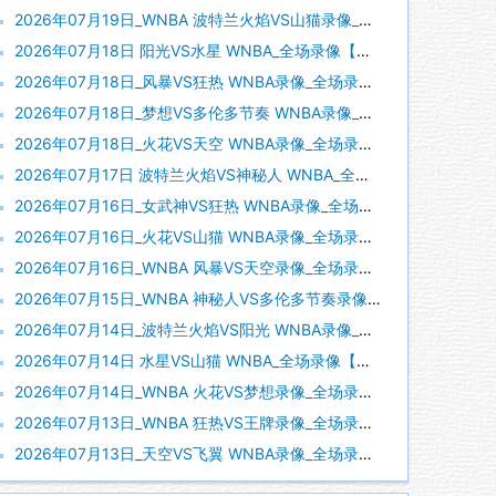
2026年07月19日_WNBA 波特兰火焰VS山猫录像_高清录像【全场回放】
2026年07月18日 阳光VS水星 WNBA_全场录像【视频集锦】
2026年07月18日_风暴VS狂热 WNBA录像_全场录像【全场回放】
2026年07月18日_梦想VS多伦多节奏 WNBA录像_全场录像【全场回放】
2026年07月18日_火花VS天空 WNBA录像_全场录像【高清回放】
2026年07月17日 波特兰火焰VS神秘人 WNBA_全场录像【视频集锦】
2026年07月16日_女武神VS狂热 WNBA录像_全场录像【全场回放】
2026年07月16日_火花VS山猫 WNBA录像_全场录像【高清回放】
2026年07月16日_WNBA 风暴VS天空录像_全场录像【视频集锦】
2026年07月15日_WNBA 神秘人VS多伦多节奏录像_全场录像【视频集锦】
2026年07月14日_波特兰火焰VS阳光 WNBA录像_全场录像【全场回放】
2026年07月14日 水星VS山猫 WNBA_全场录像【视频集锦】
2026年07月14日_WNBA 火花VS梦想录像_全场录像【高清回放】
2026年07月13日_WNBA 狂热VS王牌录像_全场录像【视频集锦】
2026年07月13日_天空VS飞翼 WNBA录像_全场录像【高清回放】