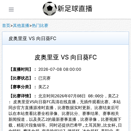
展开菜单
首页
>
其他直播
>
热门比赛
皮奥里亚 VS 向日葵FC
皮奥里亚 VS 向日葵FC
【直播时间】：
2026-07-08 08:00:00
【比赛状态】：
已完赛
【赛事分类】：
美乙2
【比赛详情】：
北京时间2026年07月08日 08:00分，美乙2
: 皮奥里亚VS向日葵FC高清在线直播，无插件观看比赛。本站
同步官方直播源准时直播，比赛数据实时更新。比赛结束后可
以在本站查看比赛全程录像、比赛比分、赛事结果、赛事相关
新闻报道，以及美乙2的最新赛事直播，比赛录像，比赛视频下
载，精彩片段集锦等。同时还提供巴希甲,土耳其附,比女杯,日
女锦标,摩洛女超,南非协杯U17,德超杯,冰女超杯,美职业,库