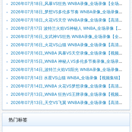
2026年07月18日_风暴VS狂热 WNBA录像_全场录像【全场回放】
2026年07月18日_梦想VS多伦多节奏 WNBA录像_全场录像【全场回放】
2026年07月18日_火花VS天空 WNBA录像_全场录像【高清回放】
2026年07月17日 波特兰火焰VS神秘人 WNBA_全场录像【视频集锦】
2026年07月16日_女武神VS狂热 WNBA录像_全场录像【全场回放】
2026年07月16日_火花VS山猫 WNBA录像_全场录像【高清回放】
2026年07月16日_WNBA 风暴VS天空录像_全场录像【视频集锦】
2026年07月15日_WNBA 神秘人VS多伦多节奏录像_全场录像【视频集锦】
2026年07月14日_波特兰火焰VS阳光 WNBA录像_全场录像【全场回放】
2026年07月14日 水星VS山猫 WNBA_全场录像【视频集锦】
2026年07月14日_WNBA 火花VS梦想录像_全场录像【高清回放】
2026年07月13日_WNBA 狂热VS王牌录像_全场录像【视频集锦】
2026年07月13日_天空VS飞翼 WNBA录像_全场录像【高清回放】
热门标签