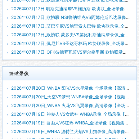
2026年07月17日 明斯克迪纳摩VS施历斯 欧协联_全场录像【视频集锦】
2026年07月17日_欧协联 NSI鲁纳维克VS阿姆伦斯巴达录像_全场录像【视频集锦】
2026年07月17日_艾巴辛尼VS鲍里索夫巴特 欧协联录像_全场录像【全场回放】
2026年07月17日_欧协联 蒙多夫VS第比利斯迪纳摩录像_全场录像【高清回放】
2026年07月17日_佩尼邦VS圣达哥林玛 欧协联录像_全场录像【视频集锦】
2026年07月17日_OFK彼德罗瓦茨VS萨尔格里斯 欧协联录像_全场录像【视频集锦】
篮球录像
2026年07月20日_WNBA 阳光VS水星录像_全场录像【高清回放】
2026年07月20日_天空VS梦想 WNBA录像_全场录像【视频集锦】
2026年07月20日_WNBA 火花VS飞翼录像_高清录像【全场回放】
2026年07月19日_神秘人VS女武神 WNBA录像_全场录像【视频集锦】
2026年07月19日 自由人VS狂热 WNBA_全场录像【视频集锦】
2026年07月19日_WNBA 波特兰火焰VS山猫录像_高清录像【全场回放】