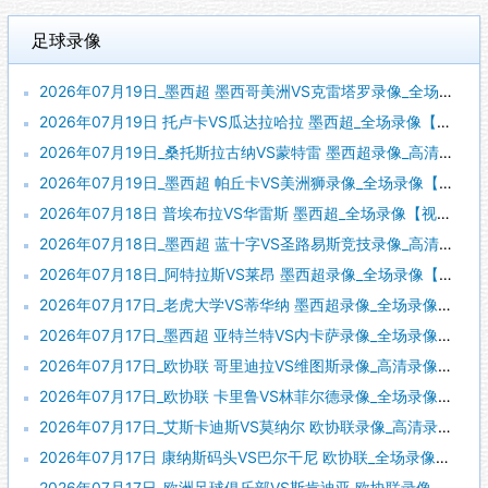
足球录像
2026年07月19日_墨西超 墨西哥美洲VS克雷塔罗录像_全场录像【全场回放】
2026年07月19日 托卢卡VS瓜达拉哈拉 墨西超_全场录像【视频集锦】
2026年07月19日_桑托斯拉古纳VS蒙特雷 墨西超录像_高清录像【全场回放】
2026年07月19日_墨西超 帕丘卡VS美洲狮录像_全场录像【高清回放】
2026年07月18日 普埃布拉VS华雷斯 墨西超_全场录像【视频集锦】
2026年07月18日_墨西超 蓝十字VS圣路易斯竞技录像_高清录像【全场回放】
2026年07月18日_阿特拉斯VS莱昂 墨西超录像_全场录像【高清回放】
2026年07月17日_老虎大学VS蒂华纳 墨西超录像_全场录像【全场回放】
2026年07月17日_墨西超 亚特兰特VS内卡萨录像_全场录像【视频集锦】
2026年07月17日_欧协联 哥里迪拉VS维图斯录像_高清录像【全场回放】
2026年07月17日_欧协联 卡里鲁VS林菲尔德录像_全场录像【高清回放】
2026年07月17日_艾斯卡迪斯VS莫纳尔 欧协联录像_高清录像【全场回放】
2026年07月17日 康纳斯码头VS巴尔干尼 欧协联_全场录像【全场回放】
2026年07月17日_欧洲足球俱乐部VS斯肯迪亚 欧协联录像_高清录像【全场回放】