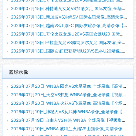
2026年07月15日 科特迪瓦女足VS加纳女足 国际友谊_全场录像【视频集锦】
2026年07月13日_新加坡VS冲绳SV 国际友谊录像_高清录像【全场回放】
2026年07月13日_越南VS江原FC 国际友谊录像_高清录像【全场回放】
2026年07月13日_哥伦比亚女足U20VS美国女足U20 国际友谊录像_全场录像【高清回放】
2026年07月13日 巴拉圭女足VS佩纳罗尔女足 国际友谊_全场录像【视频集锦】
2026年07月13日_国际友谊 巴勒斯坦U20VS巴林U20录像_全场录像【高清回放】
篮球录像
2026年07月20日_WNBA 阳光VS水星录像_全场录像【高清回放】
2026年07月20日_天空VS梦想 WNBA录像_全场录像【视频集锦】
2026年07月20日_WNBA 火花VS飞翼录像_高清录像【全场回放】
2026年07月19日_神秘人VS女武神 WNBA录像_全场录像【视频集锦】
2026年07月19日 自由人VS狂热 WNBA_全场录像【视频集锦】
2026年07月19日_WNBA 波特兰火焰VS山猫录像_高清录像【全场回放】