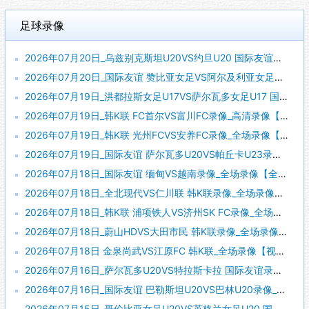
足球录像
2026年07月20日_乌兹别克斯坦U20VS约旦U20 国际友谊录像_高清录像【全场回放】
2026年07月20日_国际友谊 赞比亚女足VS阿尔及利亚女足录像_全场录像【全场回放】
2026年07月19日_洪都拉斯女足U17VS萨尔瓦多女足U17 国际友谊录像_高清录像【全场回放】
2026年07月19日_韩K联 FC首尔VS富川FC录像_高清录像【全场回放】
2026年07月19日_韩K联 光州FCVS安养FC录像_全场录像【高清回放】
2026年07月19日_国际友谊 萨尔瓦多U20VS帕丘卡U23录像_全场录像【全场回放】
2026年07月18日_国际友谊 缅甸VS越南录像_全场录像【全场回放】
2026年07月18日_全北现代VS仁川联 韩K联录像_全场录像【视频集锦】
2026年07月18日_韩K联 浦项铁人VS济州SK FC录像_全场录像【全场回放】
2026年07月18日_蔚山HDVS大田市民 韩K联录像_全场录像【全场回放】
2026年07月18日 金泉尚武VS江原FC 韩K联_全场录像【视频集锦】
2026年07月16日_萨尔瓦多U20VS特拉斯卡拉 国际友谊录像_全场录像【全场回放】
2026年07月16日_国际友谊 巴勒斯坦U20VS巴林U20录像_全场录像【高清回放】
2026年07月15日_哥伦比亚女足U20VS英格兰女足U20 国际友谊录像_全场录像【视频集锦】