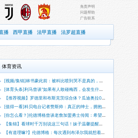
免责声明
问题帮助
广告联系
直播
西甲直播
法甲直播
法罗超直播
体育资讯
[视频/集锦]林书豪此前：被科比喷到哭不是真的，但我和他曾五
[体育头条]利马曾谈“如果有人敢碰梅西，会发生什么”：这种凝
【推荐视频】罗德里和布斯克茨综合体？瓜迪奥拉00年的比赛风格
[值得一看]科贝电台记者赞斯帅：真正的绅士，拥抱德拉富恩特+
[你怎么看？]伦德博格曾谈老詹加盟勇士传闻：希望别把我交易了
【集锦】看球时千万别说这三句话！妹子温馨提醒：别把恶趣味当成
【有道理嘛?】伦德博格：每次遇到布泽尔我就想着复仇 每次裁判