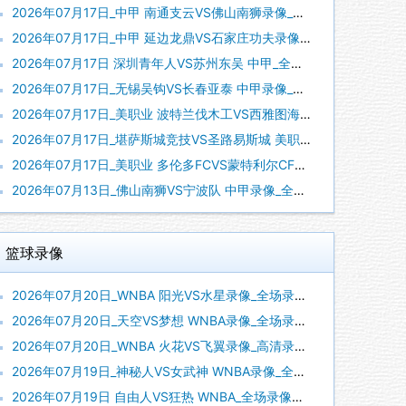
2026年07月17日_中甲 南通支云VS佛山南狮录像_全场录像【全场回放】
2026年07月17日_中甲 延边龙鼎VS石家庄功夫录像_高清录像【全场回放】
2026年07月17日 深圳青年人VS苏州东吴 中甲_全场录像【全场回放】
2026年07月17日_无锡吴钩VS长春亚泰 中甲录像_全场录像【视频集锦】
2026年07月17日_美职业 波特兰伐木工VS西雅图海湾人录像_全场录像【视频集锦】
2026年07月17日_堪萨斯城竞技VS圣路易斯城 美职业录像_全场录像【视频集锦】
2026年07月17日_美职业 多伦多FCVS蒙特利尔CF录像_全场录像【视频集锦】
2026年07月13日_佛山南狮VS宁波队 中甲录像_全场录像【视频集锦】
篮球录像
2026年07月20日_WNBA 阳光VS水星录像_全场录像【高清回放】
2026年07月20日_天空VS梦想 WNBA录像_全场录像【视频集锦】
2026年07月20日_WNBA 火花VS飞翼录像_高清录像【全场回放】
2026年07月19日_神秘人VS女武神 WNBA录像_全场录像【视频集锦】
2026年07月19日 自由人VS狂热 WNBA_全场录像【视频集锦】