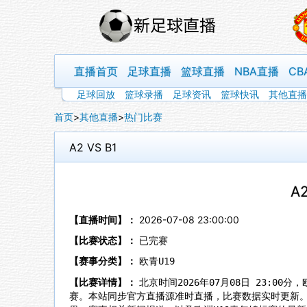
直播首页
足球直播
篮球直播
NBA直播
CB
足球回放
篮球录播
足球资讯
篮球快讯
其他直播
首页
>
其他直播
>
热门比赛
A2 VS B1
A2
【直播时间】：
2026-07-08 23:00:00
【比赛状态】：
已完赛
【赛事分类】：
欧青U19
【比赛详情】：
北京时间2026年07月08日 23:00
赛。本站同步官方直播源准时直播，比赛数据实时更新