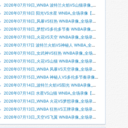
2026年07月19日_WNBA 波特兰火焰VS山猫录像_高清录像【全场回放】
2026年07月18日 阳光VS水星 WNBA_全场录像【视频集锦】
2026年07月18日_风暴VS狂热 WNBA录像_全场录像【全场回放】
2026年07月18日_梦想VS多伦多节奏 WNBA录像_全场录像【全场回放】
2026年07月18日_火花VS天空 WNBA录像_全场录像【高清回放】
2026年07月17日 波特兰火焰VS神秘人 WNBA_全场录像【视频集锦】
2026年07月16日_女武神VS狂热 WNBA录像_全场录像【全场回放】
2026年07月16日_火花VS山猫 WNBA录像_全场录像【高清回放】
2026年07月16日_WNBA 风暴VS天空录像_全场录像【视频集锦】
2026年07月15日_WNBA 神秘人VS多伦多节奏录像_全场录像【视频集锦】
2026年07月14日_波特兰火焰VS阳光 WNBA录像_全场录像【全场回放】
2026年07月14日 水星VS山猫 WNBA_全场录像【视频集锦】
2026年07月14日_WNBA 火花VS梦想录像_全场录像【高清回放】
2026年07月13日_WNBA 狂热VS王牌录像_全场录像【视频集锦】
2026年07月13日_天空VS飞翼 WNBA录像_全场录像【高清回放】