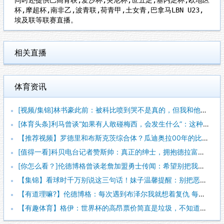
杯,摩超杯,南非乙,波青联,荷青甲,土女青,巴拿马LBN U23,
埃及联等联赛直播。
相关直播
体育资讯
[视频/集锦]林书豪此前：被科比喷到哭不是真的，但我和他曾五
[体育头条]利马曾谈“如果有人敢碰梅西，会发生什么”：这种凝
【推荐视频】罗德里和布斯克茨综合体？瓜迪奥拉00年的比赛风格
[值得一看]科贝电台记者赞斯帅：真正的绅士，拥抱德拉富恩特+
[你怎么看？]伦德博格曾谈老詹加盟勇士传闻：希望别把我交易了
【集锦】看球时千万别说这三句话！妹子温馨提醒：别把恶趣味当成
【有道理嘛?】伦德博格：每次遇到布泽尔我就想着复仇 每次裁判
【有趣体育】格伊：世界杯的高昂票价简直是垃圾，不知道国际足联