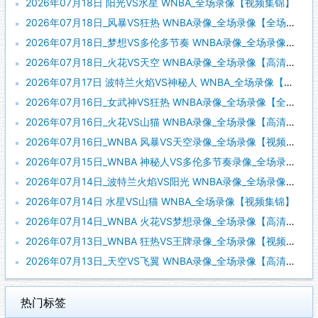
2026年07月18日 阳光VS水星 WNBA_全场录像【视频集锦】
2026年07月18日_风暴VS狂热 WNBA录像_全场录像【全场回放】
2026年07月18日_梦想VS多伦多节奏 WNBA录像_全场录像【全场回放】
2026年07月18日_火花VS天空 WNBA录像_全场录像【高清回放】
2026年07月17日 波特兰火焰VS神秘人 WNBA_全场录像【视频集锦】
2026年07月16日_女武神VS狂热 WNBA录像_全场录像【全场回放】
2026年07月16日_火花VS山猫 WNBA录像_全场录像【高清回放】
2026年07月16日_WNBA 风暴VS天空录像_全场录像【视频集锦】
2026年07月15日_WNBA 神秘人VS多伦多节奏录像_全场录像【视频集锦】
2026年07月14日_波特兰火焰VS阳光 WNBA录像_全场录像【全场回放】
2026年07月14日 水星VS山猫 WNBA_全场录像【视频集锦】
2026年07月14日_WNBA 火花VS梦想录像_全场录像【高清回放】
2026年07月13日_WNBA 狂热VS王牌录像_全场录像【视频集锦】
2026年07月13日_天空VS飞翼 WNBA录像_全场录像【高清回放】
热门标签