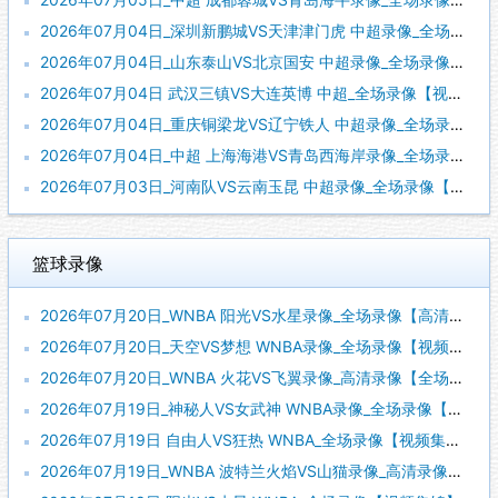
2026年07月04日_深圳新鹏城VS天津津门虎 中超录像_全场录像【高清回放】
2026年07月04日_山东泰山VS北京国安 中超录像_全场录像【视频集锦】
2026年07月04日 武汉三镇VS大连英博 中超_全场录像【视频集锦】
2026年07月04日_重庆铜梁龙VS辽宁铁人 中超录像_全场录像【视频集锦】
2026年07月04日_中超 上海海港VS青岛西海岸录像_全场录像【全场回放】
2026年07月03日_河南队VS云南玉昆 中超录像_全场录像【全场回放】
篮球录像
2026年07月20日_WNBA 阳光VS水星录像_全场录像【高清回放】
2026年07月20日_天空VS梦想 WNBA录像_全场录像【视频集锦】
2026年07月20日_WNBA 火花VS飞翼录像_高清录像【全场回放】
2026年07月19日_神秘人VS女武神 WNBA录像_全场录像【视频集锦】
2026年07月19日 自由人VS狂热 WNBA_全场录像【视频集锦】
2026年07月19日_WNBA 波特兰火焰VS山猫录像_高清录像【全场回放】