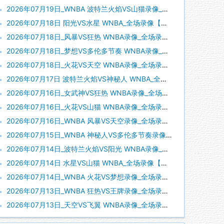
2026年07月19日_WNBA 波特兰火焰VS山猫录像_高清录像【全场回放】
2026年07月18日 阳光VS水星 WNBA_全场录像【视频集锦】
2026年07月18日_风暴VS狂热 WNBA录像_全场录像【全场回放】
2026年07月18日_梦想VS多伦多节奏 WNBA录像_全场录像【全场回放】
2026年07月18日_火花VS天空 WNBA录像_全场录像【高清回放】
2026年07月17日 波特兰火焰VS神秘人 WNBA_全场录像【视频集锦】
2026年07月16日_女武神VS狂热 WNBA录像_全场录像【全场回放】
2026年07月16日_火花VS山猫 WNBA录像_全场录像【高清回放】
2026年07月16日_WNBA 风暴VS天空录像_全场录像【视频集锦】
2026年07月15日_WNBA 神秘人VS多伦多节奏录像_全场录像【视频集锦】
2026年07月14日_波特兰火焰VS阳光 WNBA录像_全场录像【全场回放】
2026年07月14日 水星VS山猫 WNBA_全场录像【视频集锦】
2026年07月14日_WNBA 火花VS梦想录像_全场录像【高清回放】
2026年07月13日_WNBA 狂热VS王牌录像_全场录像【视频集锦】
2026年07月13日_天空VS飞翼 WNBA录像_全场录像【高清回放】