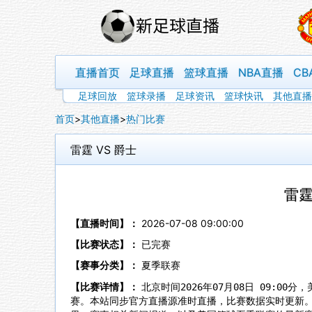
直播首页
足球直播
篮球直播
NBA直播
CB
足球回放
篮球录播
足球资讯
篮球快讯
其他直播
首页
>
其他直播
>
热门比赛
雷霆 VS 爵士
雷霆
【直播时间】：
2026-07-08 09:00:00
【比赛状态】：
已完赛
【赛事分类】：
夏季联赛
【比赛详情】：
北京时间2026年07月08日 09:0
赛。本站同步官方直播源准时直播，比赛数据实时更新