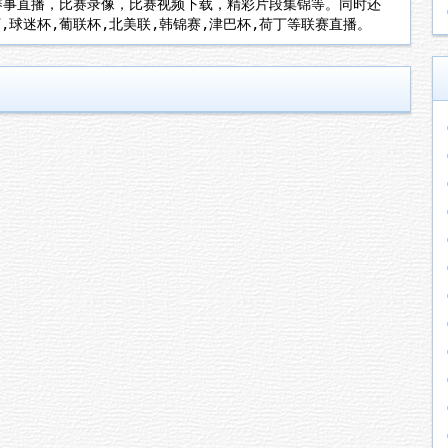
赛事直播，比赛录像，比赛视频下载，精彩片段集锦等。同时还
,球迷杯,葡联杯,北美联,韩锦赛,津巴杯,荷丁等联赛直播。