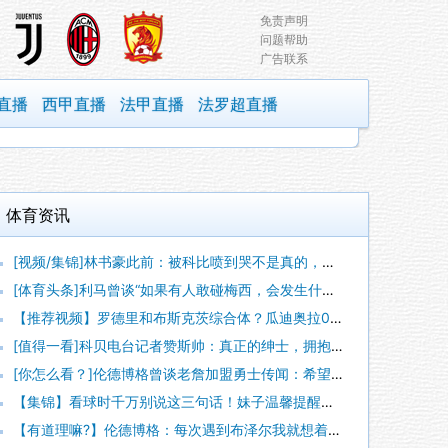
免责声明
问题帮助
广告联系
直播
西甲直播
法甲直播
法罗超直播
体育资讯
[视频/集锦]林书豪此前：被科比喷到哭不是真的，但我和他曾五
[体育头条]利马曾谈“如果有人敢碰梅西，会发生什么”：这种凝
【推荐视频】罗德里和布斯克茨综合体？瓜迪奥拉00年的比赛风格
[值得一看]科贝电台记者赞斯帅：真正的绅士，拥抱德拉富恩特+
[你怎么看？]伦德博格曾谈老詹加盟勇士传闻：希望别把我交易了
【集锦】看球时千万别说这三句话！妹子温馨提醒：别把恶趣味当成
【有道理嘛?】伦德博格：每次遇到布泽尔我就想着复仇 每次裁判