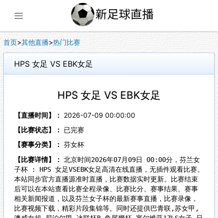
展开菜单
首页
>
其他直播
>
热门比赛
HPS 女足 VS EBK女足
HPS 女足 VS EBK女足
【直播时间】：
2026-07-09 00:00:00
【比赛状态】：
已完赛
【赛事分类】：
芬女杯
【比赛详情】：
北京时间2026年07月09日 00:00分，芬兰女
子杯 : HPS 女足VSEBK女足高清在线直播，无插件观看比赛。
本站同步官方直播源准时直播，比赛数据实时更新。比赛结束
后可以在本站查看比赛全程录像、比赛比分、赛事结果、赛事
相关新闻报道，以及芬兰女子杯的最新赛事直播，比赛录像，
比赛视频下载，精彩片段集锦等。同时还提供巴青联,苏女甲,
澳威女超,尼泊尔甲,冰联杯B,鱼尾狮杯,塞尔维亚1ZLS女子,日