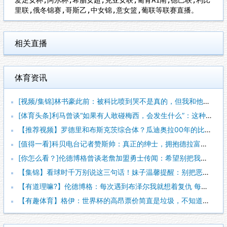
里联,俄冬锦赛,哥斯乙,中女锦,意女篮,葡联等联赛直播。
相关直播
体育资讯
[视频/集锦]林书豪此前：被科比喷到哭不是真的，但我和他曾五
[体育头条]利马曾谈“如果有人敢碰梅西，会发生什么”：这种凝
【推荐视频】罗德里和布斯克茨综合体？瓜迪奥拉00年的比赛风格
[值得一看]科贝电台记者赞斯帅：真正的绅士，拥抱德拉富恩特+
[你怎么看？]伦德博格曾谈老詹加盟勇士传闻：希望别把我交易了
【集锦】看球时千万别说这三句话！妹子温馨提醒：别把恶趣味当成
【有道理嘛?】伦德博格：每次遇到布泽尔我就想着复仇 每次裁判
【有趣体育】格伊：世界杯的高昂票价简直是垃圾，不知道国际足联