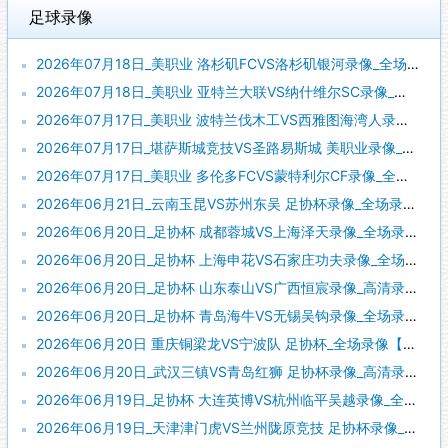
足球录像
2026年07月18日_美职业 洛杉矶FCVS洛杉矶银河录像_全场录像【全场回放】
2026年07月18日_美职业 亚特兰大联VS纳什维尔SC录像_全场录像【全场回放】
2026年07月17日_美职业 波特兰伐木工VS西雅图海湾人录像_全场录像【视频集锦】
2026年07月17日_堪萨斯城竞技VS圣路易斯城 美职业录像_全场录像【视频集锦】
2026年07月17日_美职业 多伦多FCVS蒙特利尔CF录像_全场录像【视频集锦】
2026年06月21日_云南玉昆VS苏州东吴 足协杯录像_全场录像【全场回放】
2026年06月20日_足协杯 成都蓉城VS上海泽天录像_全场录像【视频集锦】
2026年06月20日_足协杯 上海申花VS石家庄功夫录像_全场录像【视频集锦】
2026年06月20日_足协杯 山东泰山VS广西恒宸录像_高清录像【全场回放】
2026年06月20日_足协杯 青岛海牛VS无锡吴钩录像_全场录像【高清回放】
2026年06月20日 重庆铜梁龙VS宁波队 足协杯_全场录像【全场回放】
2026年06月20日_武汉三镇VS青岛红狮 足协杯录像_高清录像【全场回放】
2026年06月19日_足协杯 大连英博VS杭州临平吴越录像_全场录像【全场回放】
2026年06月19日_天津津门虎VS兰州陇原竞技 足协杯录像_全场录像【视频集锦】