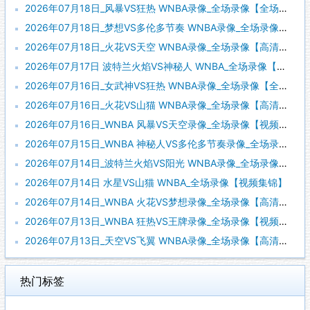
2026年07月18日_风暴VS狂热 WNBA录像_全场录像【全场回放】
2026年07月18日_梦想VS多伦多节奏 WNBA录像_全场录像【全场回放】
2026年07月18日_火花VS天空 WNBA录像_全场录像【高清回放】
2026年07月17日 波特兰火焰VS神秘人 WNBA_全场录像【视频集锦】
2026年07月16日_女武神VS狂热 WNBA录像_全场录像【全场回放】
2026年07月16日_火花VS山猫 WNBA录像_全场录像【高清回放】
2026年07月16日_WNBA 风暴VS天空录像_全场录像【视频集锦】
2026年07月15日_WNBA 神秘人VS多伦多节奏录像_全场录像【视频集锦】
2026年07月14日_波特兰火焰VS阳光 WNBA录像_全场录像【全场回放】
2026年07月14日 水星VS山猫 WNBA_全场录像【视频集锦】
2026年07月14日_WNBA 火花VS梦想录像_全场录像【高清回放】
2026年07月13日_WNBA 狂热VS王牌录像_全场录像【视频集锦】
2026年07月13日_天空VS飞翼 WNBA录像_全场录像【高清回放】
热门标签