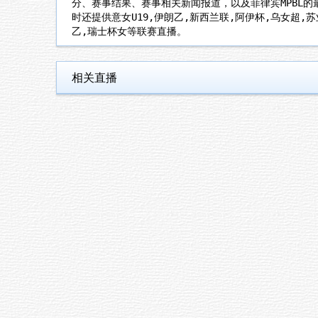
分、赛事结果、赛事相关新闻报道，以及菲律宾MPBL
时还提供意女U19,伊朗乙,新西兰联,阿伊杯,乌女超,苏
乙,瑞士杯女等联赛直播。
相关直播