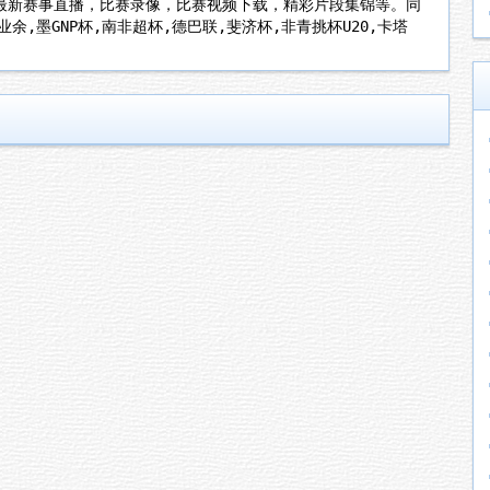
的最新赛事直播，比赛录像，比赛视频下载，精彩片段集锦等。同
业余,墨GNP杯,南非超杯,德巴联,斐济杯,非青挑杯U20,卡塔