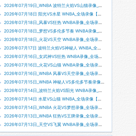
2026年07月19日_WNBA 波特兰火焰VS山猫录像_高清录像【全场回放】
2026年07月18日 阳光VS水星 WNBA_全场录像【视频集锦】
2026年07月18日_风暴VS狂热 WNBA录像_全场录像【全场回放】
2026年07月18日_梦想VS多伦多节奏 WNBA录像_全场录像【全场回放】
2026年07月18日_火花VS天空 WNBA录像_全场录像【高清回放】
2026年07月17日 波特兰火焰VS神秘人 WNBA_全场录像【视频集锦】
2026年07月16日_女武神VS狂热 WNBA录像_全场录像【全场回放】
2026年07月16日_火花VS山猫 WNBA录像_全场录像【高清回放】
2026年07月16日_WNBA 风暴VS天空录像_全场录像【视频集锦】
2026年07月15日_WNBA 神秘人VS多伦多节奏录像_全场录像【视频集锦】
2026年07月14日_波特兰火焰VS阳光 WNBA录像_全场录像【全场回放】
2026年07月14日 水星VS山猫 WNBA_全场录像【视频集锦】
2026年07月14日_WNBA 火花VS梦想录像_全场录像【高清回放】
2026年07月13日_WNBA 狂热VS王牌录像_全场录像【视频集锦】
2026年07月13日_天空VS飞翼 WNBA录像_全场录像【高清回放】