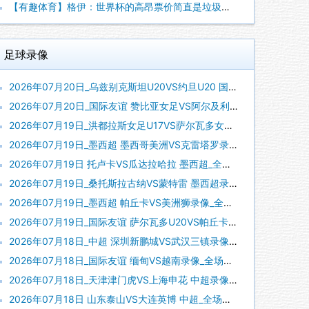
【有趣体育】格伊：世界杯的高昂票价简直是垃圾，不知道国际足联
足球录像
2026年07月20日_乌兹别克斯坦U20VS约旦U20 国际友谊录像_高清录像【全场回放】
2026年07月20日_国际友谊 赞比亚女足VS阿尔及利亚女足录像_全场录像【全场回放】
2026年07月19日_洪都拉斯女足U17VS萨尔瓦多女足U17 国际友谊录像_高清录像【全场回放】
2026年07月19日_墨西超 墨西哥美洲VS克雷塔罗录像_全场录像【全场回放】
2026年07月19日 托卢卡VS瓜达拉哈拉 墨西超_全场录像【视频集锦】
2026年07月19日_桑托斯拉古纳VS蒙特雷 墨西超录像_高清录像【全场回放】
2026年07月19日_墨西超 帕丘卡VS美洲狮录像_全场录像【高清回放】
2026年07月19日_国际友谊 萨尔瓦多U20VS帕丘卡U23录像_全场录像【全场回放】
2026年07月18日_中超 深圳新鹏城VS武汉三镇录像_全场录像【视频集锦】
2026年07月18日_国际友谊 缅甸VS越南录像_全场录像【全场回放】
2026年07月18日_天津津门虎VS上海申花 中超录像_全场录像【高清回放】
2026年07月18日 山东泰山VS大连英博 中超_全场录像【全场回放】