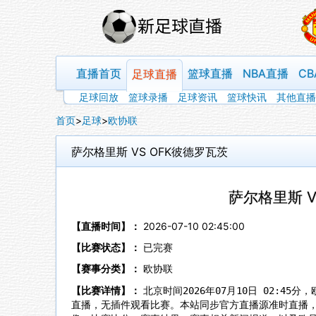
直播首页
篮球直播
NBA直播
C
足球直播
足球回放
篮球录播
足球资讯
篮球快讯
其他直播
首页
>
足球
>
欧协联
萨尔格里斯 VS OFK彼德罗瓦茨
萨尔格里斯 V
【直播时间】：
2026-07-10 02:45:00
【比赛状态】：
已完赛
【赛事分类】：
欧协联
【比赛详情】：
北京时间2026年07月10日 02:45
直播，无插件观看比赛。本站同步官方直播源准时直播