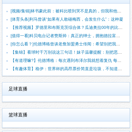
[视频/集锦]林书豪此前：被科比喷到哭不是真的，但我和他曾五
[体育头条]利马曾谈“如果有人敢碰梅西，会发生什么”：这种凝
【推荐视频】罗德里和布斯克茨综合体？瓜迪奥拉00年的比赛风格
[值得一看]科贝电台记者赞斯帅：真正的绅士，拥抱德拉富恩特+
[你怎么看？]伦德博格曾谈老詹加盟勇士传闻：希望别把我交易了
【集锦】看球时千万别说这三句话！妹子温馨提醒：别把恶趣味当成
【有道理嘛?】伦德博格：每次遇到布泽尔我就想着复仇 每次裁判
【有趣体育】格伊：世界杯的高昂票价简直是垃圾，不知道国际足联
足球直播
篮球直播