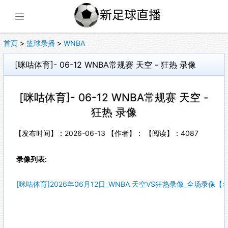
展开菜单
首页
>
篮球录播
>
WNBA
[咪咕体育]- 06-12 WNBA常规赛 天空 - 狂热 录像
[咪咕体育]- 06-12 WNBA常规赛 天空 -
狂热 录像
【发布时间】：2026-06-13 【作者】： 【阅读】：
4087
录像列表:
[咪咕体育]2026年06月12日_WNBA 天空VS狂热录像_全场录像