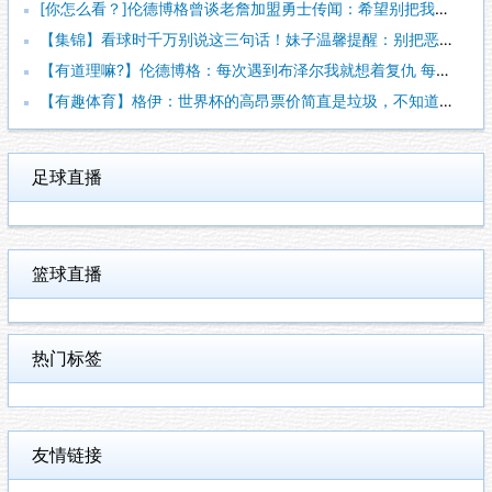
[你怎么看？]伦德博格曾谈老詹加盟勇士传闻：希望别把我交易了
【集锦】看球时千万别说这三句话！妹子温馨提醒：别把恶趣味当成
【有道理嘛?】伦德博格：每次遇到布泽尔我就想着复仇 每次裁判
【有趣体育】格伊：世界杯的高昂票价简直是垃圾，不知道国际足联
足球直播
篮球直播
热门标签
友情链接