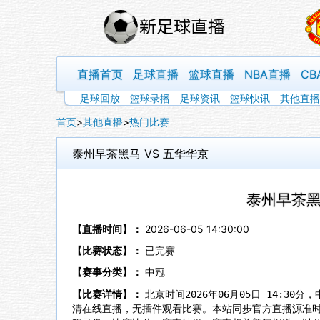
直播首页
足球直播
篮球直播
NBA直播
CB
足球回放
篮球录播
足球资讯
篮球快讯
其他直播
首页
>
其他直播
>
热门比赛
泰州早茶黑马 VS 五华华京
泰州早茶黑
【直播时间】：
2026-06-05 14:30:00
【比赛状态】：
已完赛
【赛事分类】：
中冠
【比赛详情】：
北京时间2026年06月05日 14:3
清在线直播，无插件观看比赛。本站同步官方直播源准