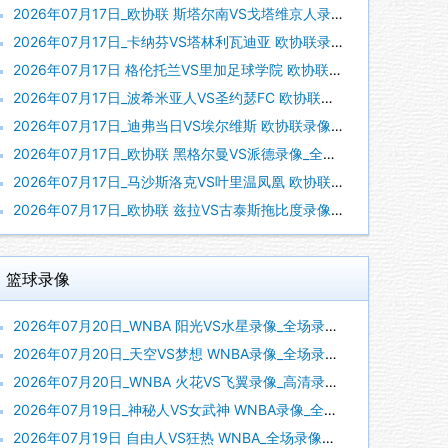
2026年07月17日_欧协联 斯塔尔南VS戈塔维京人录像_全场录像【视频集锦】
2026年07月17日_卡纳芬VS塔林利瓦迪亚 欧协联录像_全场录像【高清回放】
2026年07月17日 格伦托兰VS里加足球学院 欧协联_全场录像【视频集锦】
2026年07月17日_波希米亚人VS圣约瑟FC 欧协联录像_全场录像【全场回放】
2026年07月17日_迪弗当日VS埃尔维斯 欧协联录像_全场录像【全场回放】
2026年07月17日_欧协联 黑格尔曼VS派德录像_全场录像【视频集锦】
2026年07月17日_马沙斯洛克VS叶里温凤凰 欧协联录像_全场录像【高清回放】
2026年07月17日_欧协联 兹拉VS古泰斯拖比度录像_全场录像【视频集锦】
篮球录像
2026年07月20日_WNBA 阳光VS水星录像_全场录像【高清回放】
2026年07月20日_天空VS梦想 WNBA录像_全场录像【视频集锦】
2026年07月20日_WNBA 火花VS飞翼录像_高清录像【全场回放】
2026年07月19日_神秘人VS女武神 WNBA录像_全场录像【视频集锦】
2026年07月19日 自由人VS狂热 WNBA_全场录像【视频集锦】