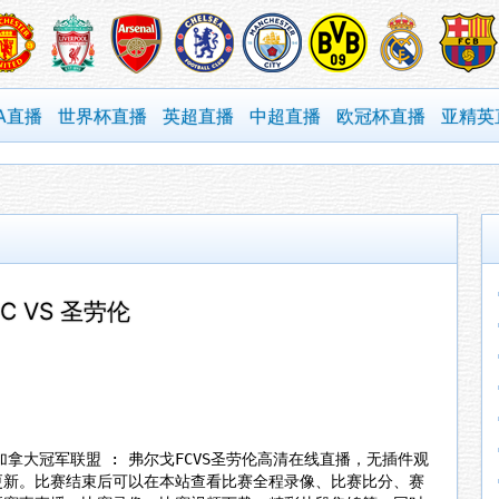
A直播
世界杯直播
英超直播
中超直播
欧冠杯直播
亚精英
C VS 圣劳伦
分，加拿大冠军联盟 : 弗尔戈FCVS圣劳伦高清在线直播，无插件观
更新。比赛结束后可以在本站查看比赛全程录像、比赛比分、赛