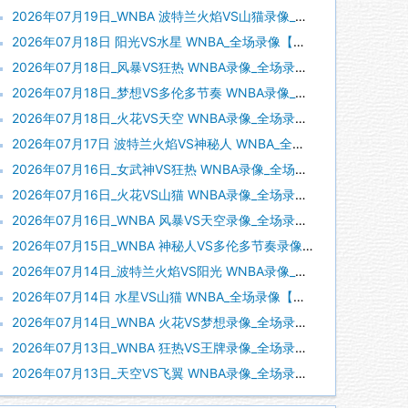
2026年07月19日_WNBA 波特兰火焰VS山猫录像_高清录像【全场回放】
2026年07月18日 阳光VS水星 WNBA_全场录像【视频集锦】
2026年07月18日_风暴VS狂热 WNBA录像_全场录像【全场回放】
2026年07月18日_梦想VS多伦多节奏 WNBA录像_全场录像【全场回放】
2026年07月18日_火花VS天空 WNBA录像_全场录像【高清回放】
2026年07月17日 波特兰火焰VS神秘人 WNBA_全场录像【视频集锦】
2026年07月16日_女武神VS狂热 WNBA录像_全场录像【全场回放】
2026年07月16日_火花VS山猫 WNBA录像_全场录像【高清回放】
2026年07月16日_WNBA 风暴VS天空录像_全场录像【视频集锦】
2026年07月15日_WNBA 神秘人VS多伦多节奏录像_全场录像【视频集锦】
2026年07月14日_波特兰火焰VS阳光 WNBA录像_全场录像【全场回放】
2026年07月14日 水星VS山猫 WNBA_全场录像【视频集锦】
2026年07月14日_WNBA 火花VS梦想录像_全场录像【高清回放】
2026年07月13日_WNBA 狂热VS王牌录像_全场录像【视频集锦】
2026年07月13日_天空VS飞翼 WNBA录像_全场录像【高清回放】