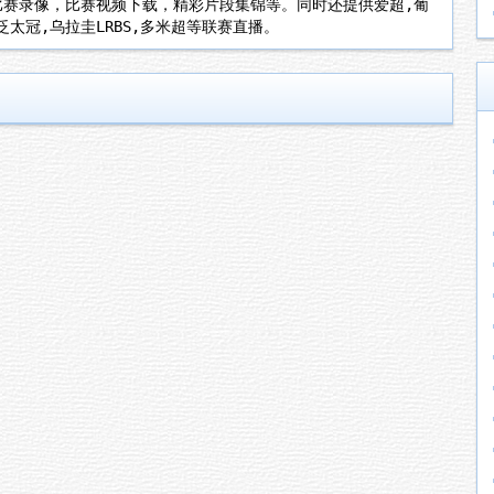
比赛录像，比赛视频下载，精彩片段集锦等。同时还提供爱超,葡
泛太冠,乌拉圭LRBS,多米超等联赛直播。